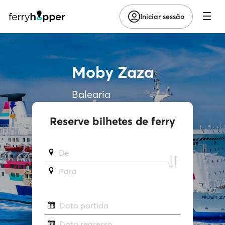
Iniciar sessão
Moby Zaza
Balearia
Reserve bilhetes de ferry
De
Para
Data partida
Data regresso