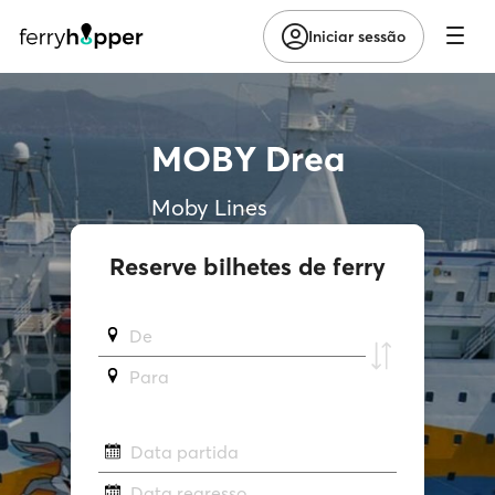
Iniciar sessão
MOBY Drea
Moby Lines
Reserve bilhetes de ferry
De
Para
Data partida
Data regresso