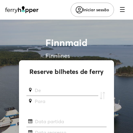
Iniciar sessão
Finnmaid
Finnlines
Reserve bilhetes de ferry
De
Para
Data partida
Data regresso