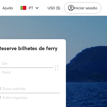
Ajuda
PT
USD ($)
Iniciar sessão
Reserve bilhetes de ferry
De
Para
Data partida
Data regresso