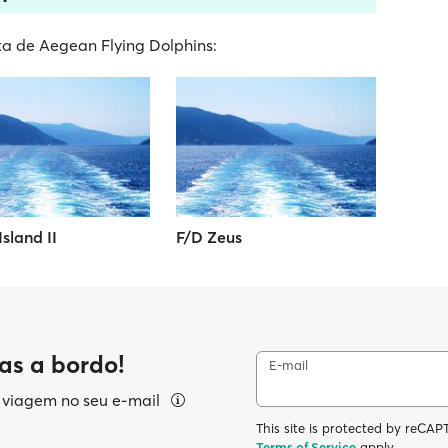
ota de Aegean Flying Dolphins:
sland II
F/D Zeus
as a bordo!
E-mail
e viagem no seu e-mail
This site is protected by reC
Terms of Service
apply.