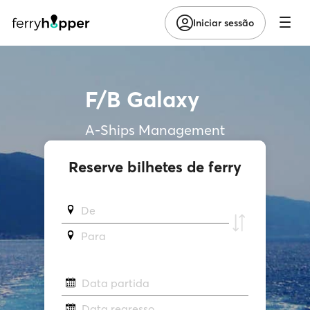
Iniciar sessão
F/B Galaxy
A-Ships Management
Reserve bilhetes de ferry
De
Para
Data partida
Data regresso