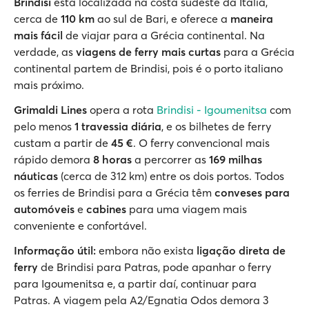
Brindisi
está localizada na costa sudeste da Itália,
cerca de
110 km
ao sul de Bari, e oferece a
maneira
mais fácil
de viajar para a Grécia continental. Na
verdade, as
viagens de ferry mais curtas
para a Grécia
continental partem de Brindisi, pois é o porto italiano
mais próximo.
Grimaldi Lines
opera a rota
Brindisi - Igoumenitsa
com
pelo menos
1 travessia diária
, e os bilhetes de ferry
custam a partir de
45 €
. O ferry convencional mais
rápido demora
8 horas
a percorrer as
169 milhas
náuticas
(cerca de 312 km) entre os dois portos. Todos
os ferries de Brindisi para a Grécia têm
conveses para
automóveis
e
cabines
para uma viagem mais
conveniente e confortável.
Informação útil:
embora não exista
ligação direta de
ferry
de Brindisi para Patras, pode apanhar o ferry
para Igoumenitsa e, a partir daí, continuar para
Patras. A viagem pela A2/Egnatia Odos demora 3