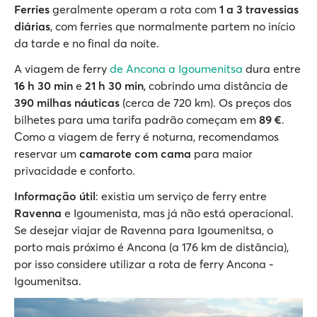
Ferries
geralmente operam a rota com
1 a 3 travessias
diárias
, com ferries que normalmente partem no início
da tarde e no final da noite.
A viagem de ferry
de Ancona a Igoumenitsa
dura entre
16 h 30 min
e
21 h 30 min
, cobrindo uma distância de
390 milhas náuticas
(cerca de 720 km). Os preços dos
bilhetes para uma tarifa padrão começam em
89 €
.
Como a viagem de ferry é noturna, recomendamos
reservar um
camarote com cama
para maior
privacidade e conforto.
Informação útil
: existia um serviço de ferry entre
Ravenna
e Igoumenista, mas já não está operacional.
Se desejar viajar de Ravenna para Igoumenitsa, o
porto mais próximo é Ancona (a 176 km de distância),
por isso considere utilizar a rota de ferry Ancona -
Igoumenitsa.