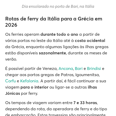
Dia ensolarado no porto de Bari, na Itália
Rotas de ferry da Itália para a Grécia em
2026
Os ferries operam
durante todo o ano
a partir de
vários portos no leste da Itália até à
costa ocidental
da Grécia, enquanto algumas ligações às ilhas gregas
estão disponíveis
sazonalmente
, durante os meses de
verão.
É possível partir de Veneza,
Ancona
,
Bari
e
Brindisi
e
chegar aos portos gregos de Patras, Igoumenitsa,
Corfu
e
Kefalonia
. A partir daí, é fácil continuar a sua
viagem
para o interior
ou ligar-se a outras
ilhas
Jónicas
por ferry.
Os tempos de viagem variam entre
7 e 33 horas
,
dependendo da rota, da operadora de ferry e do tipo
de embarcação. Estas travessias são principalmente