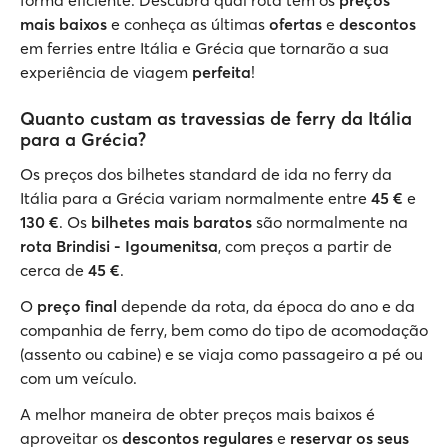
forma eficiente. Descubra qual rota tem os
preços
mais baixos
e conheça as últimas
ofertas
e
descontos
em ferries entre Itália e Grécia que tornarão a sua
experiência de viagem
perfeita
!
Quanto custam as travessias de ferry da Itália
para a Grécia?
Os preços dos bilhetes standard de ida no ferry da
Itália para a Grécia variam normalmente entre
45 €
e
130 €
. Os
bilhetes mais baratos
são normalmente na
rota Brindisi - Igoumenitsa
, com preços a partir de
cerca de
45 €
.
O
preço final
depende da rota, da época do ano e da
companhia de ferry, bem como do tipo de acomodação
(assento ou cabine) e se viaja como passageiro a pé ou
com um veículo.
A melhor maneira de obter preços mais baixos é
aproveitar os
descontos regulares
e
reservar os seus