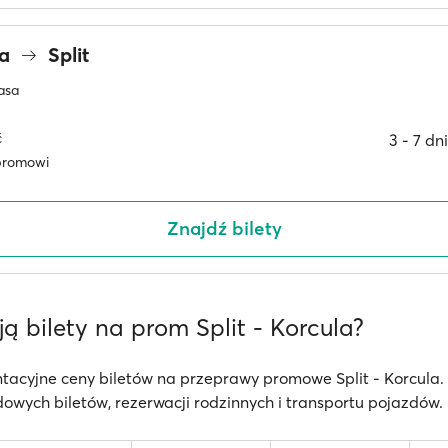
ca
Split
asa
ć
3 ‐ 7 dn
promowi
Znajdź bilety
ują bilety na prom Split - Korcula?
tacyjne ceny biletów na przeprawy promowe Split - Korcula.
owych biletów, rezerwacji rodzinnych i transportu pojazdów.