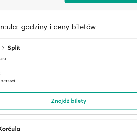
orcula: godziny i ceny biletów
Split
asa
ć
promowi
Znajdź bilety
orčula