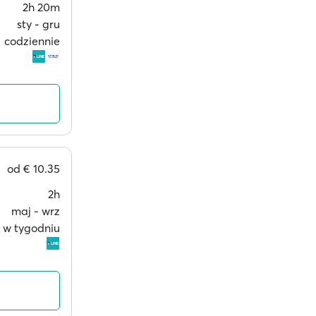
2h 20m
sty ‐ gru
codziennie
od
€ 10.35
2h
maj ‐ wrz
i w tygodniu