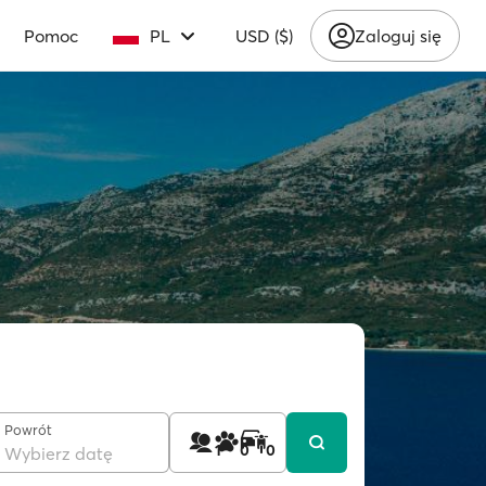
Pomoc
PL
USD ($)
Zaloguj się
Powrót
1
0
0
Wybierz datę