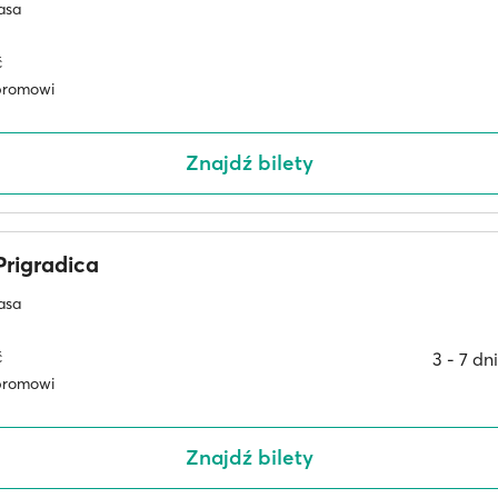
asa
ć
promowi
Znajdź bilety
rigradica
asa
ć
3 ‐ 7 dn
promowi
Znajdź bilety