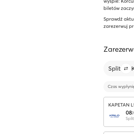
wyspie: Korču
biletów zaczyn
Sprawdź aktua
zarezerwuj pr
Zarezerwu
Split
Czas wypłyni
KAPETAN L
08
Split