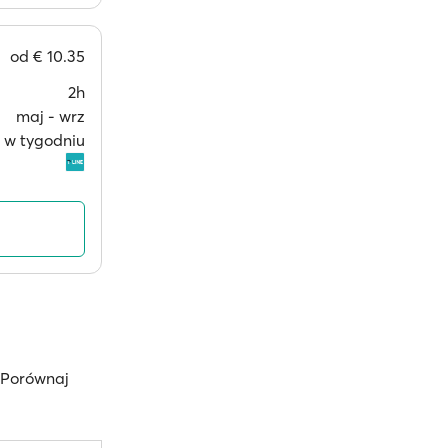
od
€ 10.35
2h
maj ‐ wrz
i w tygodniu
 Porównaj