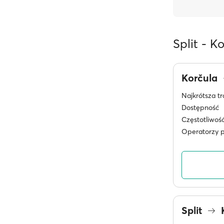
Split - K
Korčula
Najkrótsza tr
Dostępność
Częstotliwoś
Operatorzy 
Split
K