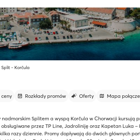
Split - Korčula
i ceny
Rozkłady promów
Oferty
Mapa połącz
nadmorskim Splitem a wyspą Korčula w Chorwacji kursują pr
 obsługiwane przez TP Line, Jadroliniję oraz Kapetan Luka – Kr
kilka razy dziennie. Promy dopływają do dwóch głównych po