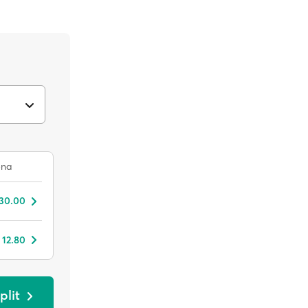
na
 30.00
 12.80
plit