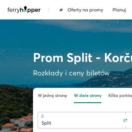
|
Oferty na promy
Planuj
Prom Split - Korč
Rozkłady i ceny biletów
W jedną stronę
W dwie strony
Kilka portó
Z