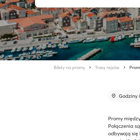
Bilety na promy
Trasy rejsów
Prom 
Godziny 
Promy między 
Połączenia są
odbywają się 