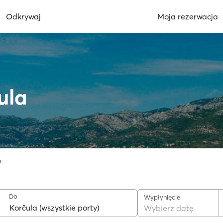
Odkrywaj
Moja rezerwacja
ula
w
Do
Wypłynięcie
Wybierz datę