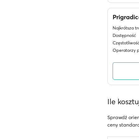
Prigradi
Najkrótsza tr
Dostępność
Częstotliwoś
Operatorzy 
Ile koszt
Sprawdź orien
ceny standard