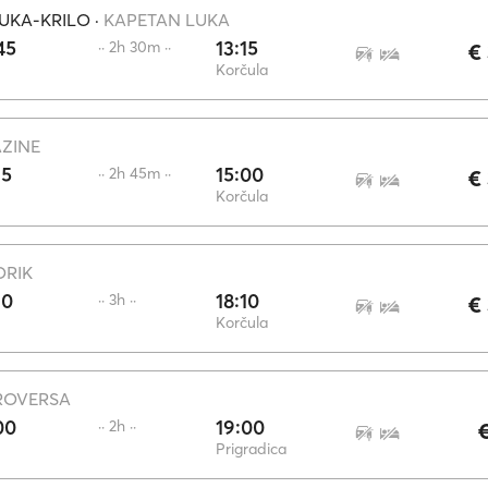
UKA-KRILO
·
KAPETAN LUKA
45
13:15
·· 2h 30m ··
€
Korčula
AZINE
15
15:00
·· 2h 45m ··
€
Korčula
ORIK
10
18:10
·· 3h ··
€
Korčula
ROVERSA
00
19:00
·· 2h ··
€
Prigradica