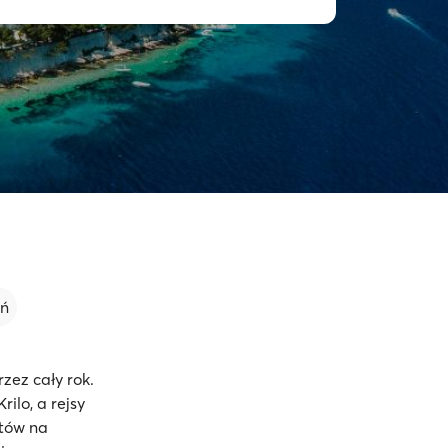
eń
zez cały rok.
ilo, a rejsy
rtów na