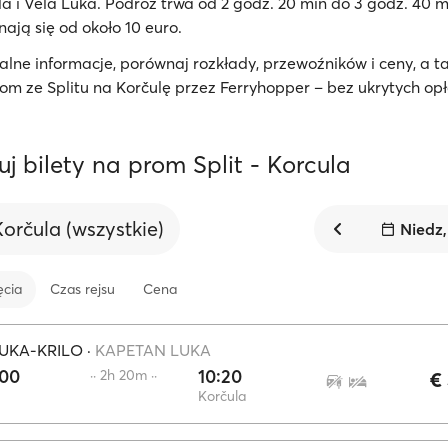
la i Vela Luka. Podróż trwa od 2 godz. 20 min do 3 godz. 40 m
ają się od około 10 euro.
lne informacje, porównaj rozkłady, przewoźników i ceny, a t
om ze Splitu na Korčulę przez Ferryhopper – bez ukrytych opł
j bilety na prom Split - Korcula
Korčula (wszystkie)
Niedz,
ęcia
Czas rejsu
Cena
UKA-KRILO
·
KAPETAN LUKA
:00
10:20
·· 2h 20m ··
€
Korčula