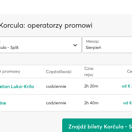
- Korcula: operatorzy promowi
u
Miesiąc
la - Split
Sierpień
Czas
r promowy
Ce
Częstotliwość
rejsu
etan Luka-Krilo
2h 20m
od €
codziennie
ine
2h 40m
od €
codziennie
Znajdź bilety Korčula - S