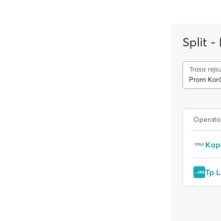
Split 
Trasa rejs
Prom Korču
Operato
Kap
Tp L