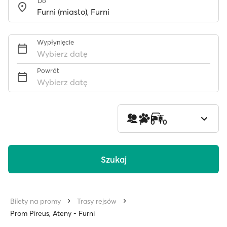
Do
Wypłynięcie
Wybierz datę
Powrót
Wybierz datę
1
0
0
Szukaj
Bilety na promy
Trasy rejsów
Prom Pireus, Ateny - Furni