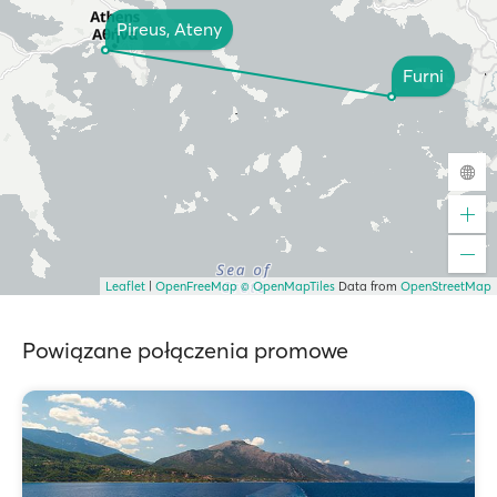
Pireus, Ateny
Furni
Leaflet
|
OpenFreeMap
© OpenMapTiles
Data from
OpenStreetMap
Powiązane połączenia promowe