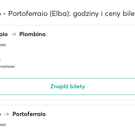
- Portoferraio (Elba): godziny i ceny bil
raio
Piombino
asa
ć
promowi
Znajdź bilety
o
Portoferraio
asa