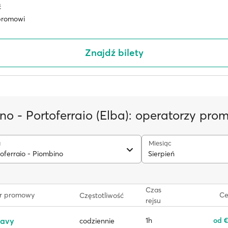
ć
promowi
Znajdź bilety
no - Portoferraio (Elba): operatorzy pro
u
Miesiąc
oferraio - Piombino
Sierpień
Czas
r promowy
Ce
Częstotliwość
rejsu
navy
1h
od €
codziennie