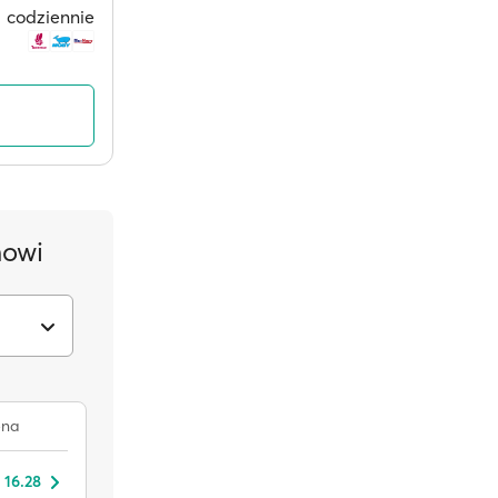
codziennie
mowi
na
 16.28