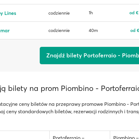
y Lines
1h
od €
codziennie
emar
40m
od €
codziennie
Znajdź bilety Portoferraio - Piom
ują bilety na prom Piombino - Portoferrai
tacyjne ceny biletów na przeprawy promowe Piombino - Port
naj ceny standardowych biletów, rezerwacji rodzinnych i tran
Portoferraio –
Piombino –