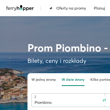
|
Oferty na promy
Planuj
Prom Piombino - 
Bilety, ceny i rozkłady
W jedną stronę
W dwie strony
Kilka portó
Z