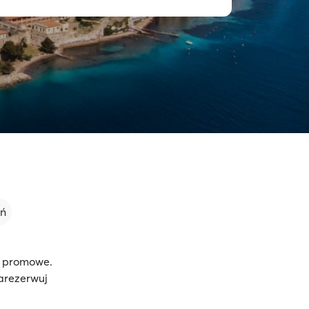
eń
y promowe.
zarezerwuj