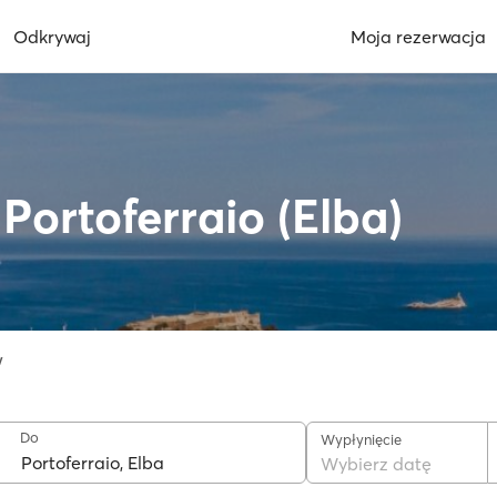
Odkrywaj
Moja rezerwacja
Portoferraio (Elba)
w
Do
Wypłynięcie
Wybierz datę