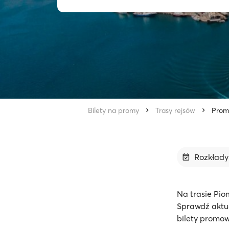
Bilety na promy
Trasy rejsów
Prom 
Rozkład
Na trasie Pio
Sprawdź aktua
bilety promow