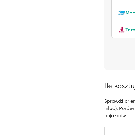
Mob
Tor
Ile koszt
Sprawdź orien
(Elba). Porów
pojazdów.