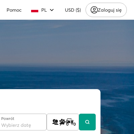
Pomoc
PL
USD ($)
Zaloguj się
Powrót
1
0
0
Wybierz datę