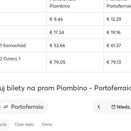
Piombino
Portoferrai
€ 9.44
€ 12.29
€ 17.34
€ 19.16
, 1 Samochód
€ 52.66
€ 61.37
2 Dzieci, 1
€ 79.05
€ 79.13
j bilety na prom Piombino - Portoferraio
o
Portoferraio
Niedz,
ęcia
Czas rejsu
Cena