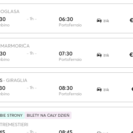
·
OGLASA
:30
06:30
·· 1h ··
€
mbino
Portoferraio
·
MARMORICA
:30
07:30
·· 1h ··
€
mbino
Portoferraio
S
·
GIRAGLIA
30
08:30
·· 1h ··
mbino
Portoferraio
BIE STRONY
BILETY NA CAŁY DZIEŃ
TREMESTIERI
45
08:45
·· 1h ··