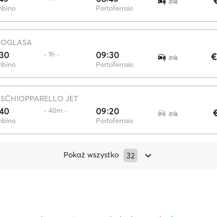
mbino
Portoferraio
·
OGLASA
:30
09:30
·· 1h ··
€
mbino
Portoferraio
·
SCHIOPPARELLO JET
:40
09:20
·· 40m ··
mbino
Portoferraio
Pokaż wszystko
32