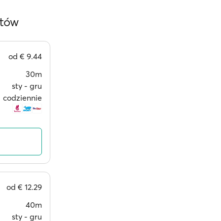
etów
od
€ 9.44
30m
sty ‐ gru
codziennie
od
€ 12.29
40m
sty ‐ gru