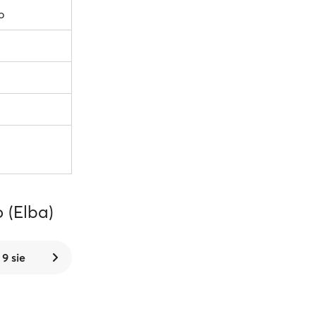
o
 (Elba)
 9 sie