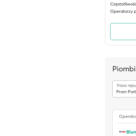
Częstotliwoś
Operatorzy 
Piombi
Trasa rejs
Prom Port
Operato
Blu