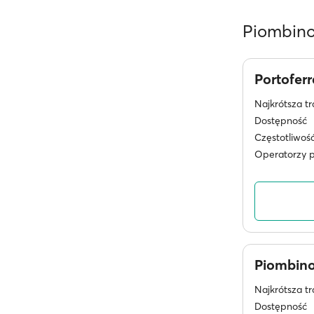
Piombino 
Portofer
Najkrótsza tr
Dostępność
Częstotliwoś
Operatorzy 
Piombin
Najkrótsza tr
Dostępność