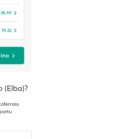
 26.55
 19.22
bino
o (Elba)?
oferraio
sportu