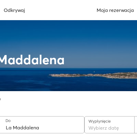
Odkrywaj
Moja rezerwacja
 Maddalena
w
Do
Wypłynięcie
Wybierz datę