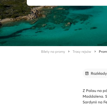
Bilety na promy
Trasy rejsów
Prom
Rozkład
Z Palau na p
Maddalena. S
Sardynii na F