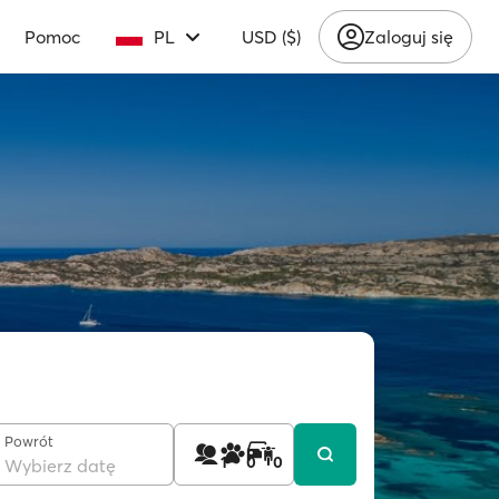
Pomoc
PL
USD ($)
Zaloguj się
Powrót
1
0
0
Wybierz datę