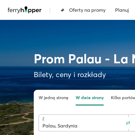
|
Oferty na promy
Planuj
Prom Palau - La
Bilety, ceny i rozkłady
W jedną stronę
W dwie strony
Kilka portó
Z