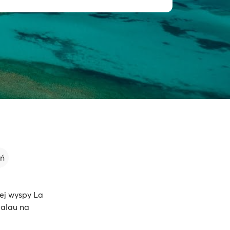
eń
ej wyspy La
alau na