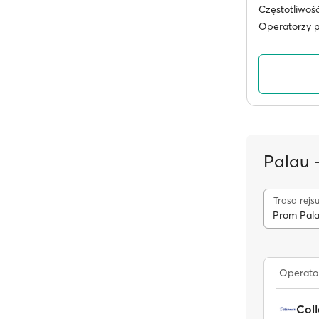
Częstotliwoś
Operatorzy 
Palau 
Trasa rejs
Prom Pal
Operato