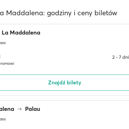
La Maddalena: godziny i ceny biletów
La Maddalena
asa
ć
2 ‐ 7 dn
promowi
Znajdź bilety
alena
Palau
asa