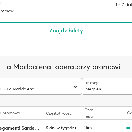
ć
1 ‐ 7 d
promowi
Znajdź bilety
- La Maddalena: operatorzy promowi
u
Miesiąc
au - La Maddalena
Sierpień
Czas
r promowy
Ce
Częstotliwość
rejsu
Collegamenti Sardegna
15m
od 
5 dni w tygodniu