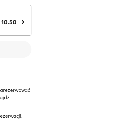
 10.50
zarezerwować
najdź
ezerwacji.