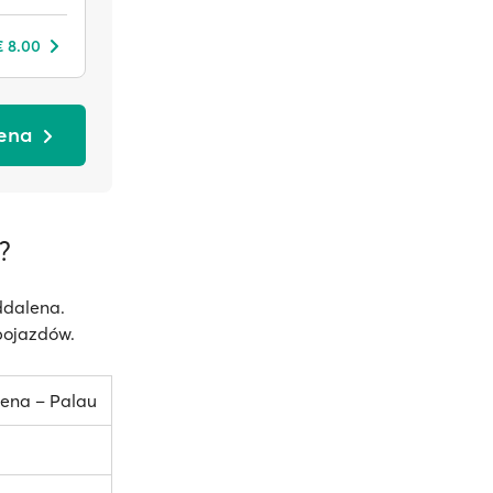
€ 8.00
lena
?
ddalena.
pojazdów.
ena – Palau