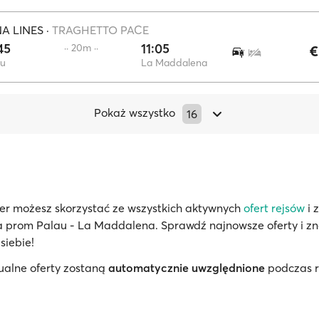
A LINES
·
TRAGHETTO PACE
45
11:05
·· 20m ··
€
au
La Maddalena
Pokaż wszystko
16
er możesz skorzystać ze wszystkich aktywnych
ofert rejsów
i 
na prom Palau - La Maddalena. Sprawdź najnowsze oferty i z
siebie!
ualne oferty zostaną
automatycznie uwzględnione
podczas r