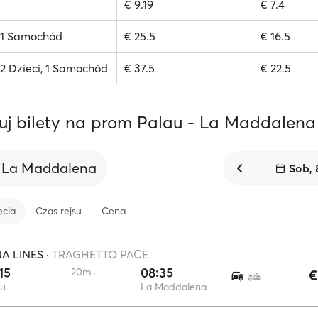
€ 9.19
€ 7.4
, 1 Samochód
€ 25.5
€ 16.5
 2 Dzieci, 1 Samochód
€ 37.5
€ 22.5
uj bilety na prom Palau - La Maddalena
La Maddalena
Sob, 
ęcia
Czas rejsu
Cena
A LINES
·
TRAGHETTO PACE
15
08:35
·· 20m ··
€
au
La Maddalena