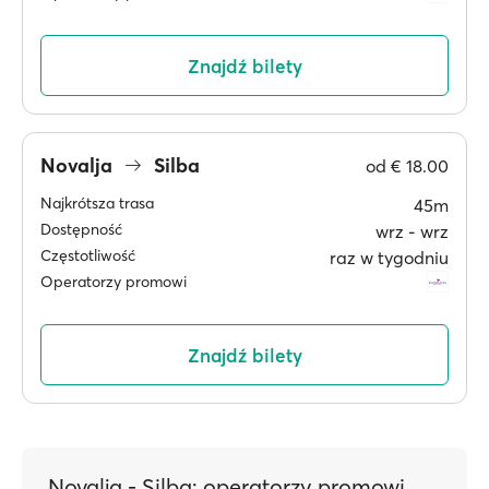
Znajdź bilety
Novalja
Silba
od
€ 18.00
Najkrótsza trasa
45m
Dostępność
wrz ‐ wrz
Częstotliwość
raz w tygodniu
Operatorzy promowi
Znajdź bilety
Novalja - Silba: operatorzy promowi