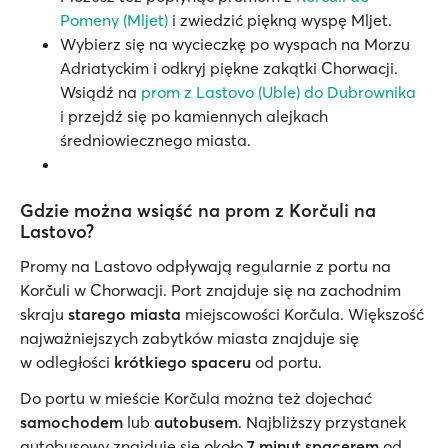
Pomeny (Mljet)
i zwiedzić piękną wyspę Mljet.
Wybierz się na wycieczkę po wyspach na Morzu
Adriatyckim i odkryj piękne zakątki Chorwacji.
Wsiądź na
prom z Lastovo (Uble) do Dubrownika
i przejdź się po kamiennych alejkach
średniowiecznego miasta.
Gdzie można wsiąść na prom z Korčuli na
Lastovo?
Promy na Lastovo odpływają regularnie z portu na
Korčuli w Chorwacji. Port znajduje się na zachodnim
skraju
starego miasta
miejscowości Korčula. Większość
najważniejszych zabytków miasta znajduje się
w odległości
krótkiego spaceru
od portu.
Do portu w mieście Korčula można też dojechać
samochodem
lub
autobusem
. Najbliższy przystanek
autobusowy znajduje się około
7 minut spacerem
od