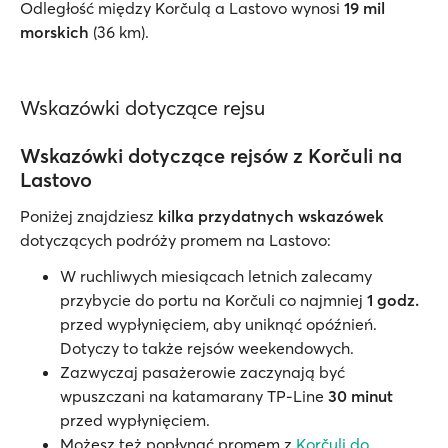
Odległość między Korčulą a Lastovo wynosi
19 mil
morskich
(36 km).
Wskazówki dotyczące rejsu
Wskazówki dotyczące rejsów z Korčuli na
Lastovo
Poniżej znajdziesz
kilka przydatnych wskazówek
dotyczących podróży promem na Lastovo:
W ruchliwych miesiącach letnich zalecamy
przybycie do portu na Korčuli co najmniej
1 godz.
przed wypłynięciem, aby uniknąć opóźnień.
Dotyczy to także rejsów weekendowych.
Zazwyczaj pasażerowie zaczynają być
wpuszczani na katamarany TP-Line
30 minut
przed wypłynięciem.
Możesz też popłynąć promem z
Korčuli do