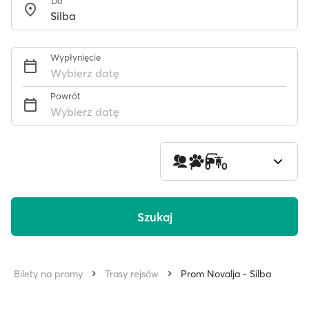
Do
Wypłynięcie
Wybierz datę
Powrót
Wybierz datę
1
0
0
Szukaj
Bilety na promy
Trasy rejsów
Prom Novalja - Silba