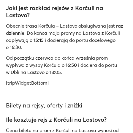
Jaki jest rozkład rejsów z Korčuli na
Lastovo?
Obecnie trasa Korčula – Lastovo obsługiwana jest
raz
dziennie
. Do końca maja promy na Lastova z Korčuli
odpływają o
15:15
i docierają do portu docelowego
o 16:30.
Od początku czerwca do końca września prom
wypływa z wyspy Korčula o
16:50
i dociera do portu
w Ubli na Lastovo o 18:05.
[tripWidgetBottom]
Bilety na rejsy, oferty i zniżki
Ile kosztuje rejs z Korčuli na Lastovo?
Cena biletu na prom z Korčuli na Lastova wynosi od