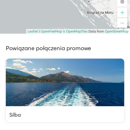
Leaflet
|
OpenFreeMap
© OpenMapTiles
Data from
OpenStreetMap
Powiązane połączenia promowe
Silba