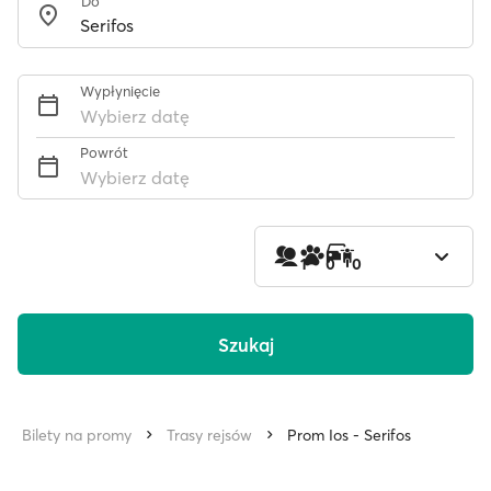
Do
Wypłynięcie
Wybierz datę
Powrót
Wybierz datę
1
0
0
Szukaj
Bilety na promy
Trasy rejsów
Prom Ios - Serifos