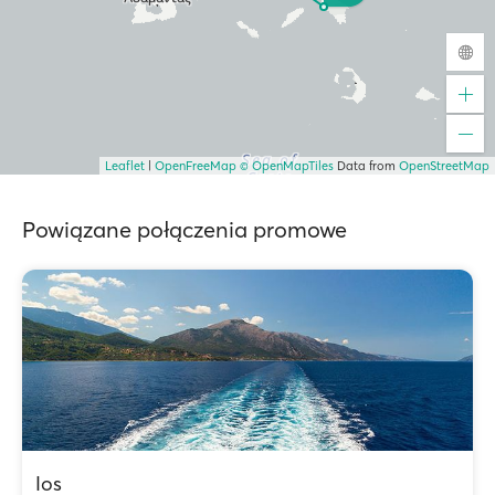
Leaflet
|
OpenFreeMap
© OpenMapTiles
Data from
OpenStreetMap
Powiązane połączenia promowe
Ios