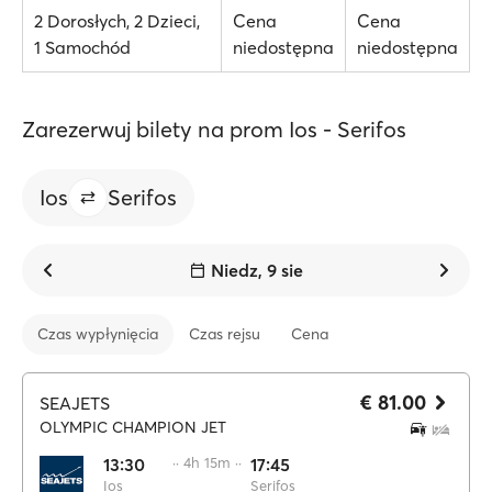
2 Dorosłych, 2 Dzieci,
Cena
Cena
1 Samochód
niedostępna
niedostępna
Zarezerwuj bilety na prom Ios - Serifos
Ios
Serifos
Niedz, 9 sie
Czas wypłynięcia
Czas rejsu
Cena
€ 81.00
SEAJETS
OLYMPIC CHAMPION JET
13:30
·· 4h 15m ··
17:45
Ios
Serifos