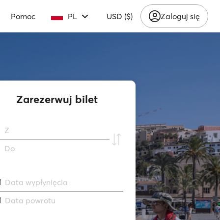
Pomoc
PL
USD ($)
Zaloguj się
Zarezerwuj bilet
Z
Do
Data wypłynięcia
Data powrotu