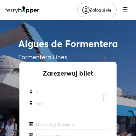
Zaloguj się
Aigues de Formentera
Formentera Lines
Zarezerwuj bilet
Z
Do
Data wypłynięcia
Data powrotu