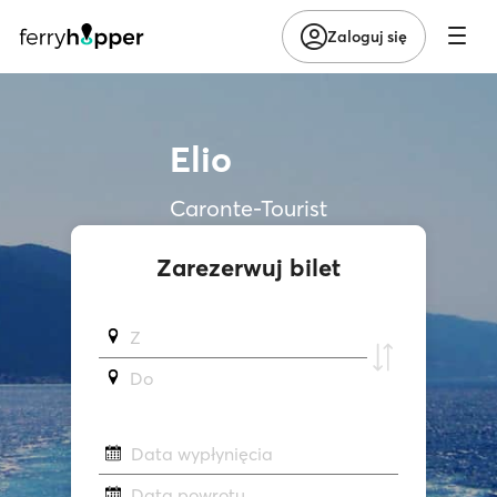
Zaloguj się
Elio
Caronte-Tourist
Zarezerwuj bilet
Z
Do
Data wypłynięcia
Data powrotu