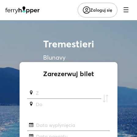
Zaloguj się
Tremestieri
Blunavy
Zarezerwuj bilet
Z
Do
Data wypłynięcia
Data powrotu