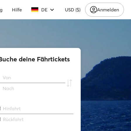
ng
Hilfe
DE
USD ($)
Anmelden
Buche deine Fährtickets
Von
Νach
Hinfahrt
Rückfahrt