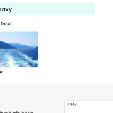
unavy
 Detail:
ia
E-Mail
pps direkt in dein