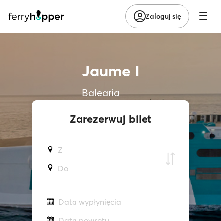
Zaloguj się
Jaume I
Balearia
Zarezerwuj bilet
Z
Do
Data wypłynięcia
Data powrotu