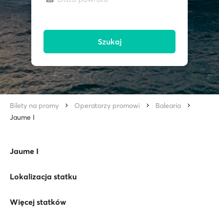
Szukaj
Bilety na promy
Operatorzy promowi
Balearia
Jaume I
Jaume I
Lokalizacja statku
Więcej statków