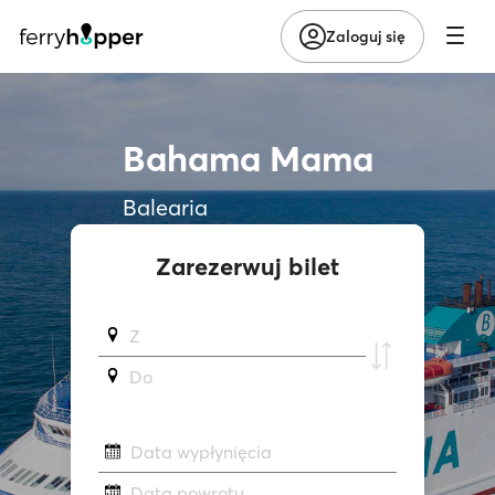
Zaloguj się
Bahama Mama
Balearia
Zarezerwuj bilet
Z
Do
Data wypłynięcia
Data powrotu