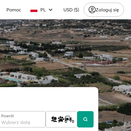
Pomoc
PL
USD ($)
Zaloguj się
Powrót
1
0
0
Wybierz datę