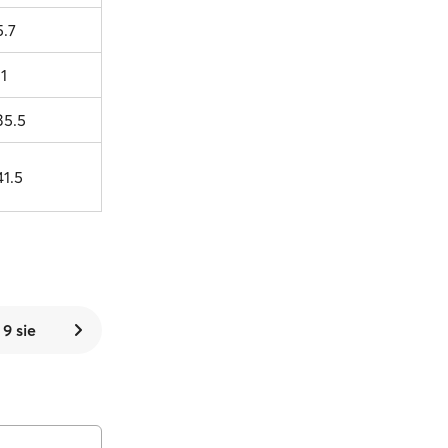
5.7
11
35.5
41.5
 9 sie