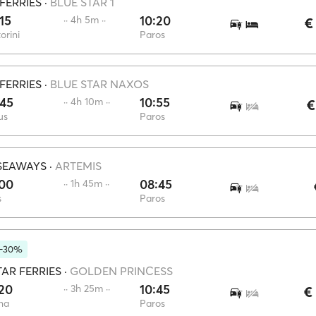
FERRIES
·
BLUE STAR 1
15
10:20
·· 4h 5m ··
€
orini
Paros
FERRIES
·
BLUE STAR NAXOS
:45
10:55
·· 4h 10m ··
€
us
Paros
SEAWAYS
·
ARTEMIS
:00
08:45
·· 1h 45m ··
s
Paros
 -30%
AR FERRIES
·
GOLDEN PRINCESS
20
10:45
·· 3h 25m ··
€
na
Paros