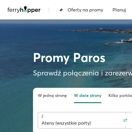
|
Oferty na promy
Planuj
Promy Paros
Sprawdź połączenia i zarezerw
W jedną stronę
W dwie strony
Kilka portó
Z