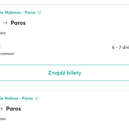
sie Mykonos - Paros
s
Paros
asa
ć
6 ‐ 7 dn
promowi
Znajdź bilety
sie Naksos - Paros
Paros
asa