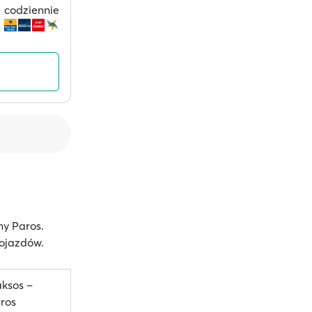
codziennie
my Paros.
pojazdów.
ksos –
ros