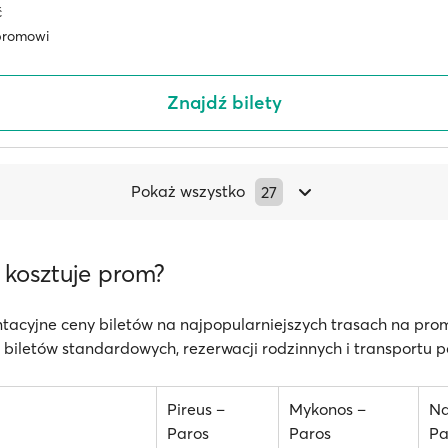
ć
promowi
Znajdź bilety
Pokaż wszystko
27
e kosztuje prom?
tacyjne ceny biletów na najpopularniejszych trasach na pro
biletów standardowych, rezerwacji rodzinnych i transportu 
Pireus –
Mykonos –
Na
Paros
Paros
Pa