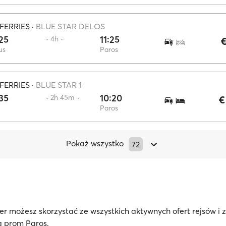
FERRIES
·
BLUE STAR DELOS
25
11:25
·· 4h ··
€
us
Paros
FERRIES
·
BLUE STAR 1
35
10:20
·· 2h 45m ··
€
Paros
Pokaż wszystko
72
r możesz skorzystać ze wszystkich aktywnych ofert rejsów i
na prom Paros.