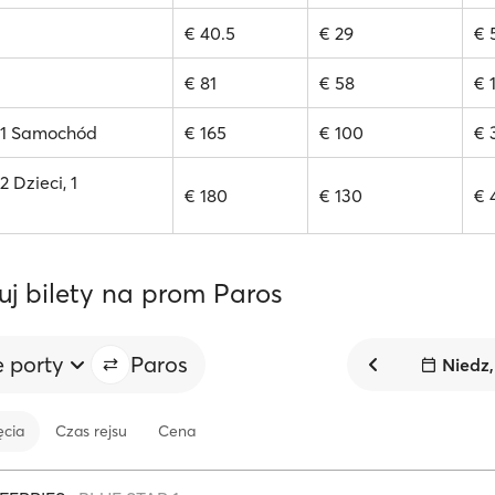
€ 40.5
€ 29
€ 
€ 81
€ 58
€ 
, 1 Samochód
€ 165
€ 100
€ 
2 Dzieci, 1
€ 180
€ 130
€ 
uj bilety na prom Paros
e porty
Paros
Niedz,
ęcia
Czas rejsu
Cena