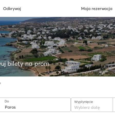
Odkrywaj
Moja rezerwacja
uj bilety na prom
w
Do
Wypłynięcie
Wybierz datę