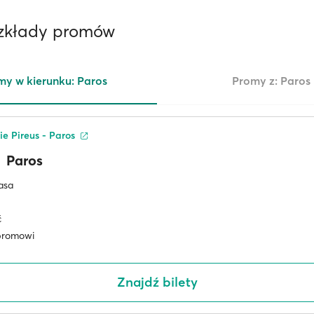
ozkłady promów
my w kierunku: Paros
Promy z: Paros
ie Pireus - Paros
Paros
asa
ć
promowi
Znajdź bilety