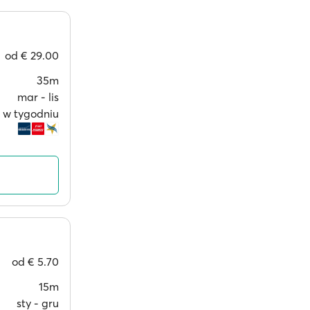
od
€ 29.00
35m
mar ‐ lis
i w tygodniu
od
€ 5.70
15m
sty ‐ gru