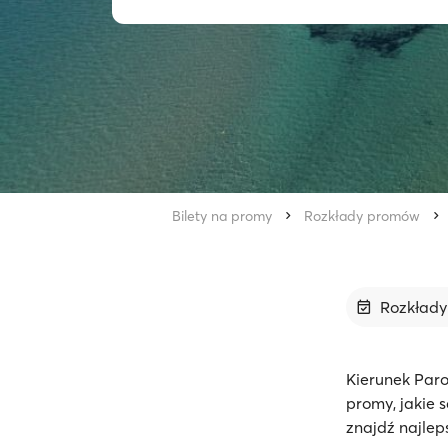
Bilety na promy
Rozkłady promów
Rozkład
Kierunek Paro
promy, jakie 
znajdź najlep