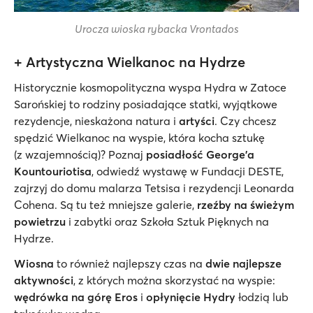
Urocza wioska rybacka Vrontados
+ Artystyczna Wielkanoc na Hydrze
Historycznie kosmopolityczna wyspa Hydra w Zatoce
Sarońskiej to rodziny posiadające statki, wyjątkowe
rezydencje, nieskażona natura i
artyści
. Czy chcesz
spędzić Wielkanoc na wyspie, która kocha sztukę
(z wzajemnością)? Poznaj
posiadłość George'a
Kountouriotisa
, odwiedź wystawę w Fundacji DESTE,
zajrzyj do domu malarza Tetsisa i rezydencji Leonarda
Cohena. Są tu też mniejsze galerie,
rzeźby na świeżym
powietrzu
i zabytki oraz Szkoła Sztuk Pięknych na
Hydrze.
Wiosna
to również najlepszy czas na
dwie najlepsze
aktywności
, z których można skorzystać na wyspie:
wędrówka na górę Eros
i
opłynięcie Hydry
łodzią lub