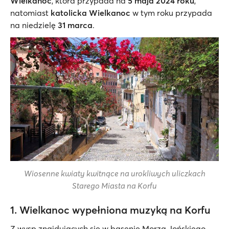
Wielkanoc
, która przypada na
5 maja
2024 roku
,
natomiast
katolicka Wielkanoc
w tym roku przypada
na niedzielę
31 marca
.
Wiosenne kwiaty kwitnące na urokliwych uliczkach
Starego Miasta na Korfu
1. Wielkanoc wypełniona muzyką na Korfu
Z wysp znajdujących się w basenie Morza Jońskiego