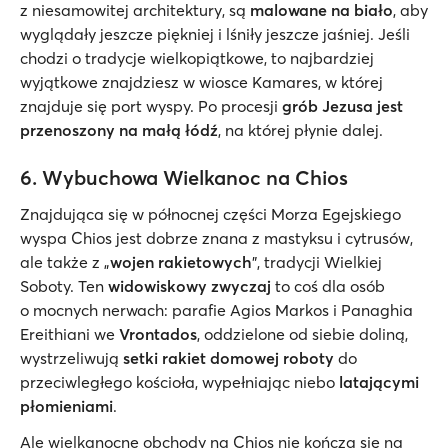
z niesamowitej architektury, są
malowane na biało
, aby
wyglądały jeszcze piękniej i lśniły jeszcze jaśniej. Jeśli
chodzi o tradycje wielkopiątkowe, to najbardziej
wyjątkowe znajdziesz w wiosce Kamares, w której
znajduje się port wyspy. Po procesji
grób Jezusa jest
przenoszony na małą łódź
, na której płynie dalej.
6. Wybuchowa Wielkanoc na Chios
Znajdująca się w północnej części Morza Egejskiego
wyspa Chios jest dobrze znana z mastyksu i cytrusów,
ale także z „
wojen rakietowych
”, tradycji Wielkiej
Soboty. Ten
widowiskowy zwyczaj
to coś dla osób
o mocnych nerwach: parafie Agios Markos i Panaghia
Ereithiani we
Vrontados
, oddzielone od siebie doliną,
wystrzeliwują
setki rakiet domowej roboty
do
przeciwległego kościoła, wypełniając niebo
latającymi
płomieniami
.
Ale wielkanocne obchody na Chios nie kończą się na