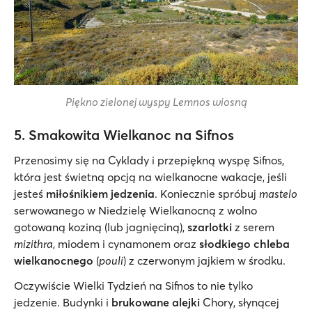
Piękno zielonej wyspy Lemnos wiosną
5. Smakowita Wielkanoc na Sifnos
Przenosimy się na Cyklady i przepiękną wyspę Sifnos,
która jest świetną opcją na wielkanocne wakacje, jeśli
jesteś
miłośnikiem jedzenia
. Koniecznie spróbuj
mastelo
serwowanego w Niedzielę Wielkanocną z wolno
gotowaną koziną (lub jagnięciną),
szarlotki
z serem
mizithra
, miodem i cynamonem oraz
słodkiego chleba
wielkanocnego
(
pouli
) z czerwonym jajkiem w środku.
Oczywiście Wielki Tydzień na Sifnos to nie tylko
jedzenie. Budynki i
brukowane alejki
Chory, słynącej