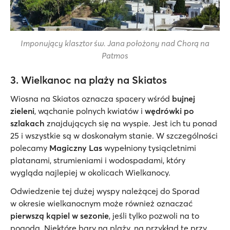
Imponujący klasztor św. Jana położony nad Chorą na
Patmos
3. Wielkanoc na plaży na Skiatos
Wiosna na Skiatos oznacza spacery wśród
bujnej
zieleni
, wąchanie polnych kwiatów i
wędrówki
po
szlakach
znajdujących się na wyspie. Jest ich tu ponad
25 i wszystkie są w doskonałym stanie. W szczególności
polecamy
Magiczny Las
wypełniony tysiącletnimi
platanami, strumieniami i wodospadami, który
wygląda najlepiej w okolicach Wielkanocy.
Odwiedzenie tej dużej wyspy należącej do Sporad
w okresie wielkanocnym może również oznaczać
pierwszą kąpiel w sezonie
, jeśli tylko pozwoli na to
pogoda. Niektóre bary na plaży, na przykład te przy