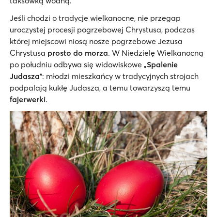
taksówką wodną.
Jeśli chodzi o tradycje wielkanocne, nie przegap
uroczystej procesji pogrzebowej Chrystusa, podczas
której miejscowi niosą nosze pogrzebowe Jezusa
Chrystusa
prosto do morza
. W Niedzielę Wielkanocną
po południu odbywa się widowiskowe „
Spalenie
Judasza
”: młodzi mieszkańcy w tradycyjnych strojach
podpalają kukłę Judasza, a temu towarzyszą temu
fajerwerki
.