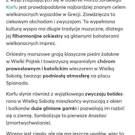
Korfu
jest prawdopodobnie najbardziej znanym celem
wielkanocnych wyjazdów w Grecji. Zawdzięcza to
ciekawym obchodom i zwyczajom. Ta wypełniona
kulturą wyspa ma długie tradycje muzyczne, dlatego
jej
filharmonijne orkiestry
są głównymi bohaterami
wielkanocnych imprez.
Orkiestry marszowe grają klasyczne pieśni żałobne
w Wielki Piątek i towarzyszą wspaniałym
chórom
prawosławnym i katolickim
wieczorem w Wielką
Sobotę, tworząc
podniosłą atmosferę
na placu
Spianada.
Korfu słynie również z wyjątkowego
zwyczaju
botides
:
rano w Wielką Sobotę mieszkańcy wyrzucają z okien
i balkonów
duże gliniane garnki
i pozwalają im rozbić
się o ziemię. Symbolizuje to pierwsze
Anastasi
(zmartwychwstanie).
Wiosną jest ciepło, ale nie ma jeszcze upałów, więc to