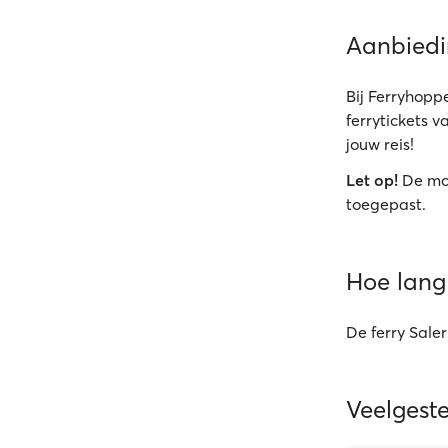
Aanbied
Bij Ferryhoppe
ferrytickets v
jouw reis!
Let op!
De mo
toegepast.
Hoe lang 
De ferry Sale
Veelgest