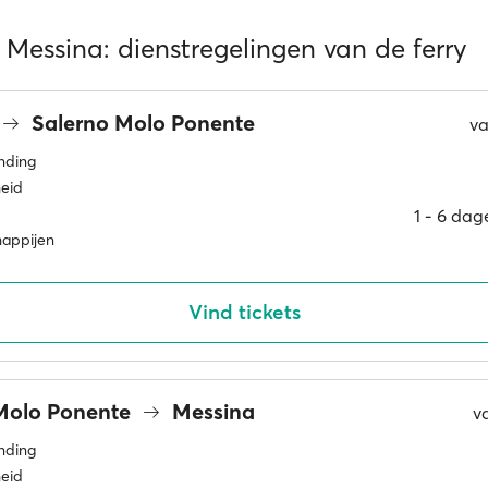
 Messina: dienstregelingen van de ferry
Salerno Molo Ponente
v
inding
eid
1 ‐ 6 da
happijen
Vind tickets
Molo Ponente
Messina
v
inding
eid