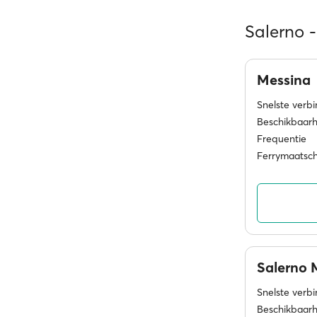
Salerno -
Messina
Snelste verb
Beschikbaarh
Frequentie
Ferrymaatsc
Salerno 
Snelste verb
Beschikbaarh