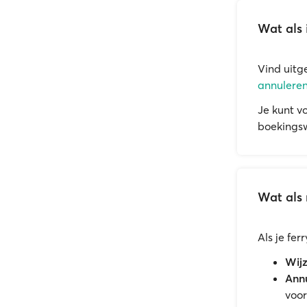
Wat als 
Vind uitg
annuleren
Je kunt v
boekingsw
Wat als 
Als je fe
Wijz
Annu
voor