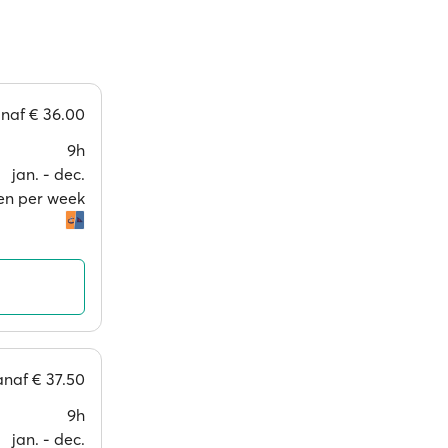
anaf
€ 36.00
9h
jan. ‐ dec.
gen per week
anaf
€ 37.50
9h
jan. ‐ dec.