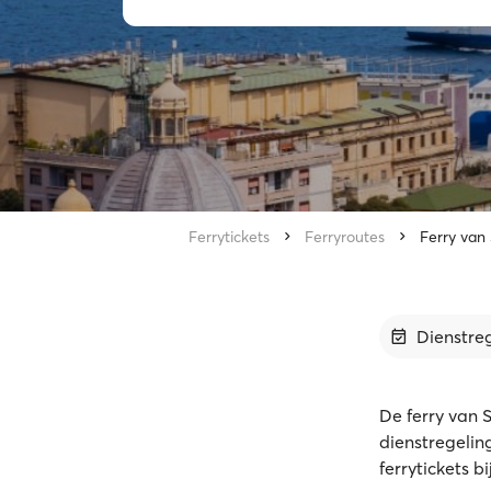
Ferrytickets
Ferryroutes
Ferry van
Dienstre
De ferry van 
dienstregelin
ferrytickets b