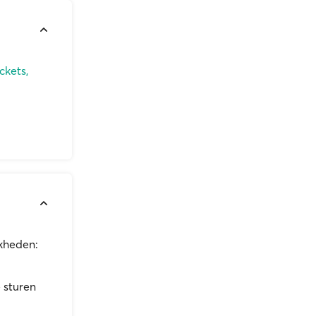
ckets,
jkheden:
 sturen