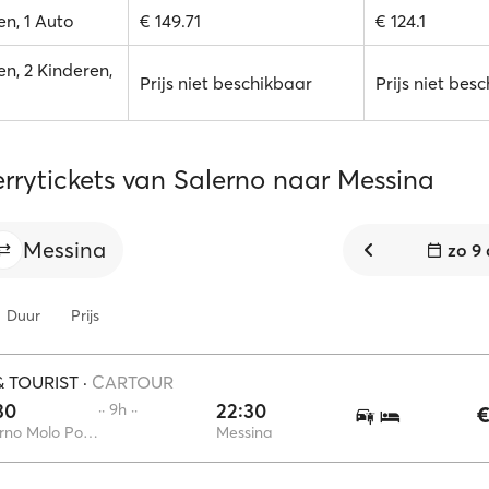
n, 1 Auto
€ 149.71
€ 124.1
n, 2 Kinderen,
Prijs niet beschikbaar
Prijs niet bes
errytickets van Salerno naar Messina
Messina
zo 9
Duur
Prijs
 TOURIST
·
CARTOUR
30
22:30
·· 9h ··
€
Salerno Molo Ponente
Messina