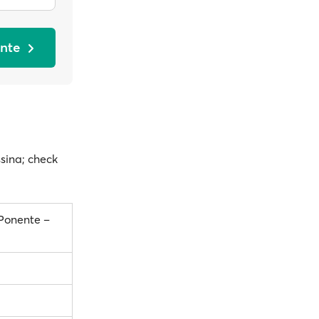
ente
ssina; check
Ponente –