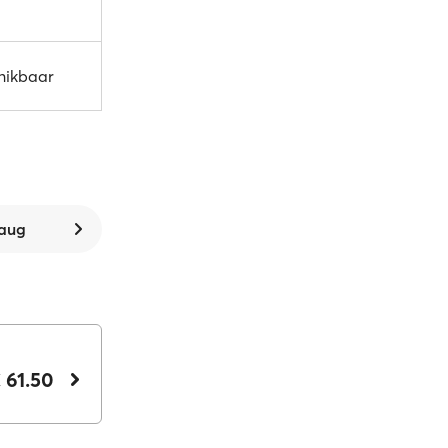
chikbaar
 aug
 61.50