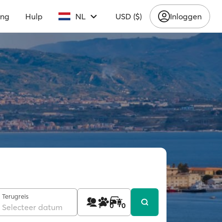
ing
Hulp
NL
USD ($)
Inloggen
Terugreis
1
0
0
Selecteer datum