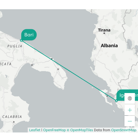
Bari
Igoumen
Leaflet
|
OpenFreeMap
© OpenMapTiles
Data from
OpenStreetMap