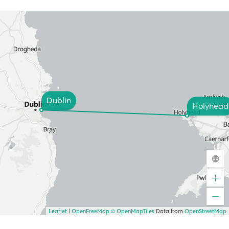
Dublin
Holyhead
Leaflet
|
OpenFreeMap
© OpenMapTiles
Data from
OpenStreetMap