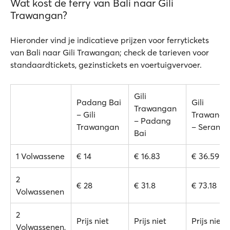
Wat kost de ferry van Bali naar Gili
Trawangan?
Hieronder vind je indicatieve prijzen voor ferrytickets
van Bali naar Gili Trawangan; check de tarieven voor
standaardtickets, gezinstickets en voertuigvervoer.
Gili
Padang Bai
Gili
Trawangan
– Gili
Trawanga
– Padang
Trawangan
– Serang
Bai
1 Volwassene
€ 14
€ 16.83
€ 36.59
2
€ 28
€ 31.8
€ 73.18
Volwassenen
2
Prijs niet
Prijs niet
Prijs niet
Volwassenen,