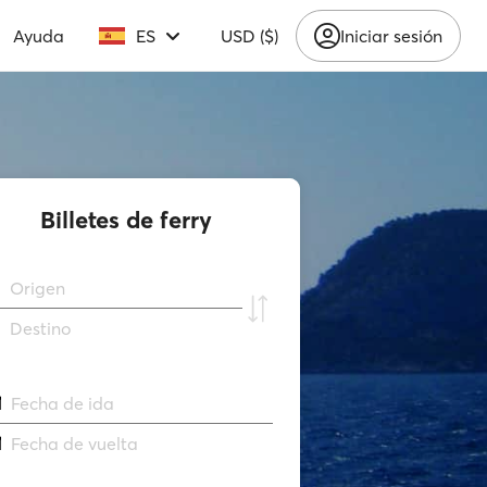
Ayuda
ES
USD ($)
Iniciar sesión
Billetes de ferry
Origen
Destino
Fecha de ida
Fecha de vuelta