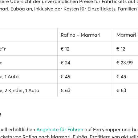
sere Übersicht der unverbindlichen Preise für Fährtickets auf
ri, Euböa an, inklusive der Kosten für Einzeltickets, Familien
Rafina – Marmari
Marmari 
e*r
€ 12
€ 12
e
€ 24
€ 23.99
, 1 Auto
€ 49
€ 49
, 2 Kinder, 1 Auto
€ 63
€ 63
e
uell erhältlichen
Angebote für Fähren
auf Ferryhopper und bu
ickets von Rafina nach Marmari, Euböa. Profitiere von aktuel