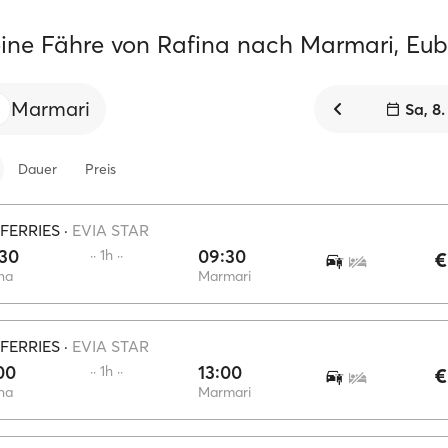
ine Fähre von Rafina nach Marmari, Eu
Marmari
Sa, 8
Dauer
Preis
FERRIES
·
EVIA STAR
:30
09:30
·· 1h ··
€
na
Marmari
FERRIES
·
EVIA STAR
00
13:00
·· 1h ··
€
na
Marmari