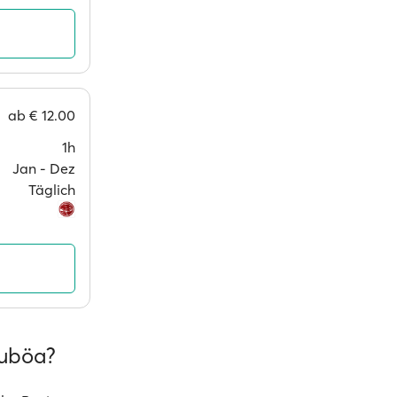
ab
€ 12.00
1h
Jan ‐ Dez
Täglich
Euböa?