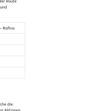
 der Route
 und
– Rafina
che die
len Aktionen