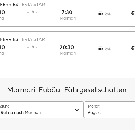
FERRIES
·
EVIA STAR
30
17:30
·· 1h ··
€
na
Marmari
FERRIES
·
EVIA STAR
30
20:30
·· 1h ··
€
na
Marmari
 – Marmari, Euböa: Fährgesellschaften
ndung
Monat
 Rafina nach Marmari
August