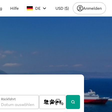
ng
Hilfe
DE
USD ($)
Anmelden
Rückfahrt
1
0
0
Datum auswählen