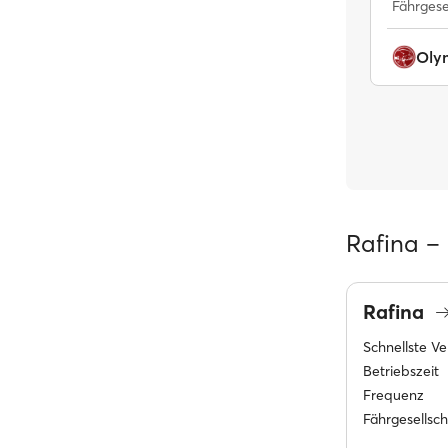
Fährgese
Olym
Rafina –
Rafina
Schnellste V
Betriebszeit
Frequenz
Fährgesellsc