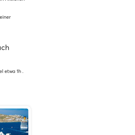
einer
ach
l etwa 1h .