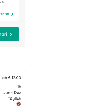
eis
 12.00
mari
ab
€ 12.00
1h
Jan ‐ Dez
Täglich