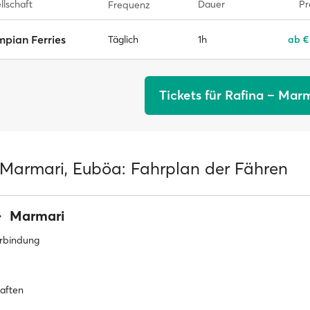
llschaft
Dauer
Pr
Frequenz
pian Ferries
1h
ab €
Täglich
Tickets für Rafina – Mar
 Marmari, Euböa: Fahrplan der Fähren
Marmari
erbindung
haften