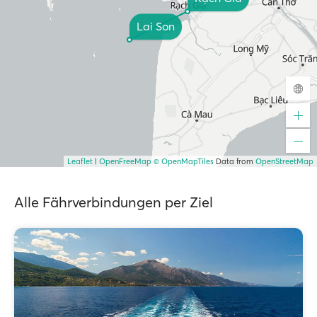
Lai Son
Leaflet
|
OpenFreeMap
© OpenMapTiles
Data from
OpenStreetMap
Alle Fährverbindungen per Ziel