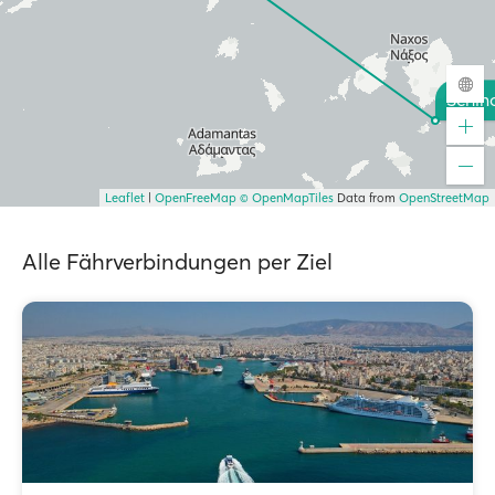
Schin
Leaflet
|
OpenFreeMap
© OpenMapTiles
Data from
OpenStreetMap
Alle Fährverbindungen per Ziel