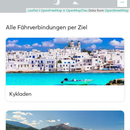
Leaflet
|
OpenFreeMap
© OpenMapTiles
Data from
OpenStreetMap
Alle Fährverbindungen per Ziel
Kykladen