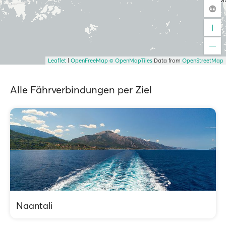
Leaflet
|
OpenFreeMap
© OpenMapTiles
Data from
OpenStreetMap
Alle Fährverbindungen per Ziel
Naantali