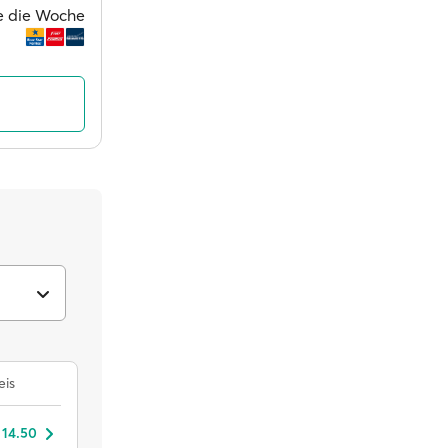
ge die Woche
eis
 14.50