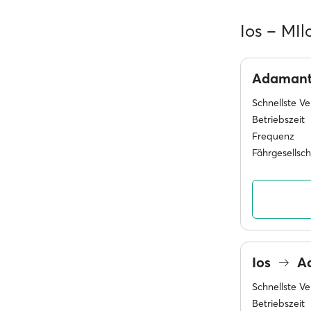
Ios – MIl
Adaman
Schnellste V
Betriebszeit
Frequenz
Fährgesellsc
Ios
A
Schnellste V
Betriebszeit