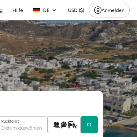
ng
Hilfe
DE
USD ($)
Anmelden
Rückfahrt
1
0
0
Datum auswählen