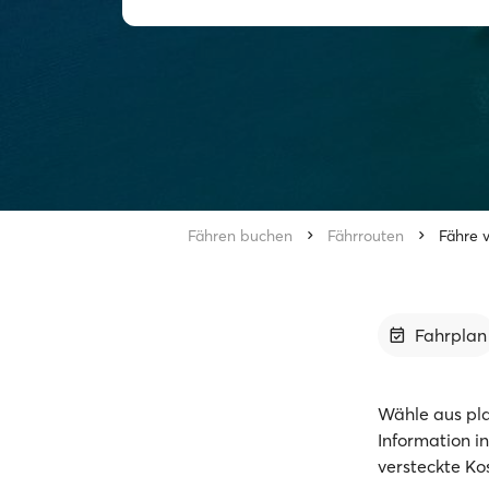
Fähren buchen
Fährrouten
Fähre v
Fahrplan
Wähle aus pla
Information i
versteckte Ko