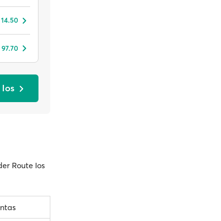
 14.50
 97.70
 Ios
der Route Ios
ntas