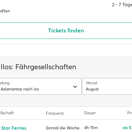
2 ‐ 7 Ta
haften
Tickets finden
Ilos: Fährgesellschaften
ndung
Monat
 Adamantas nach Ios
August
llschaft
Dauer
Pr
Frequenz
 Star Ferries
4h 15m
ab €
Einmal die Woche