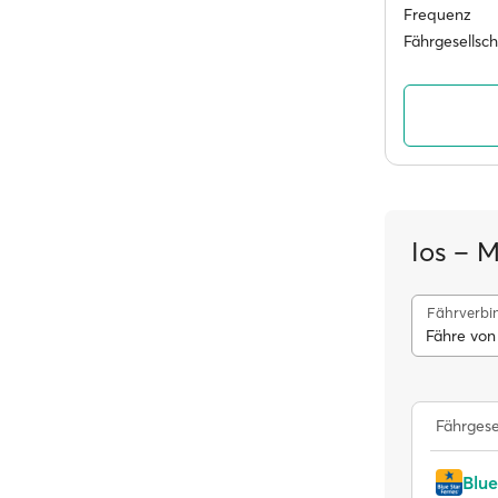
Frequenz
Fährgesellsc
Ios – M
Fährverbi
Fähre von
Fährgese
Blue