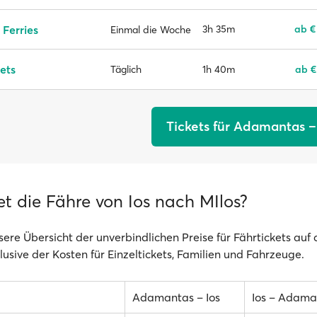
 Ferries
3h 35m
ab €
Einmal die Woche
ets
1h 40m
ab €
Täglich
Tickets für Adamantas –
t die Fähre von Ios nach MIlos?
ere Übersicht der unverbindlichen Preise für Fährtickets auf 
klusive der Kosten für Einzeltickets, Familien und Fahrzeuge.
Adamantas – Ios
Ios – Adama