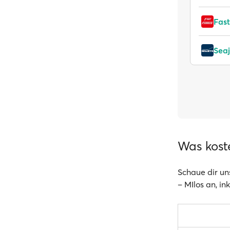
Fast
Seaj
Was koste
Schaue dir uns
– MIlos an, in