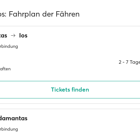
os: Fahrplan der Fähren
tas
Ios
erbindung
2 ‐ 7 Ta
haften
Tickets finden
damantas
erbindung