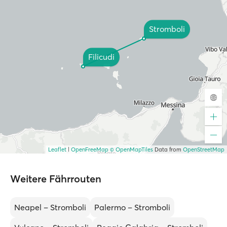
Stromboli
Filicudi
Leaflet
|
OpenFreeMap
© OpenMapTiles
Data from
OpenStreetMap
Weitere Fährrouten
Neapel – Stromboli
Palermo – Stromboli