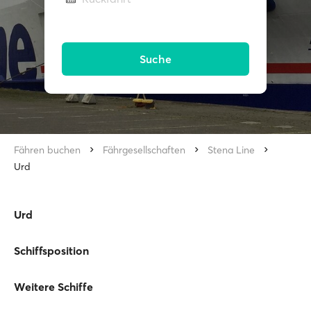
Suche
Fähren buchen
Fährgesellschaften
Stena Line
Urd
Urd
Schiffsposition
Weitere Schiffe