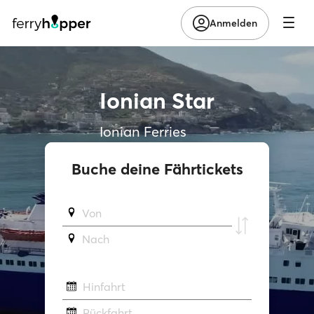
Anmelden
Ionian Star
Ionian Ferries
Buche deine Fährtickets
Von
Νach
Hinfahrt
Rückfahrt