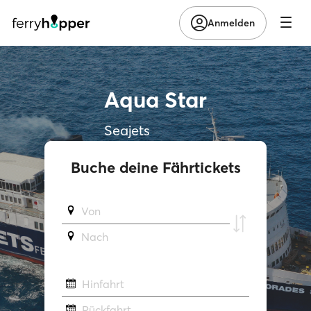
Anmelden
Aqua Star
Seajets
Buche deine Fährtickets
Von
Νach
Hinfahrt
Rückfahrt