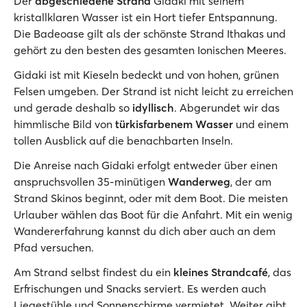
Der
abgeschiedene Strand
Gidaki mit seinem
kristallklaren Wasser ist ein Hort tiefer Entspannung.
Die Badeoase gilt als der schönste Strand Ithakas und
gehört zu den besten des gesamten Ionischen Meeres.
Gidaki ist mit Kieseln bedeckt und von hohen, grünen
Felsen umgeben. Der Strand ist nicht leicht zu erreichen
und gerade deshalb so
idyllisch
. Abgerundet wir das
himmlische Bild von
türkisfarbenem Wasser
und einem
tollen Ausblick auf die benachbarten Inseln.
Die Anreise nach Gidaki erfolgt entweder über einen
anspruchsvollen 35-minütigen
Wanderweg
, der am
Strand Skinos beginnt, oder mit dem Boot. Die meisten
Urlauber wählen das Boot für die Anfahrt. Mit ein wenig
Wandererfahrung kannst du dich aber auch an dem
Pfad versuchen.
Am Strand selbst findest du ein
kleines Strandcafé
, das
Erfrischungen und Snacks serviert. Es werden auch
Liegestühle und Sonnenschirme vermietet. Weiter gibt