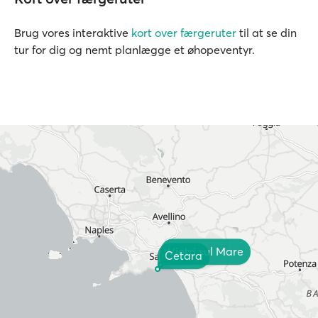
Brug vores interaktive
kort over færgeruter
til at se din
tur for dig og nemt planlægge et øhopeventyr.
Vietri sul Mare
Cetara