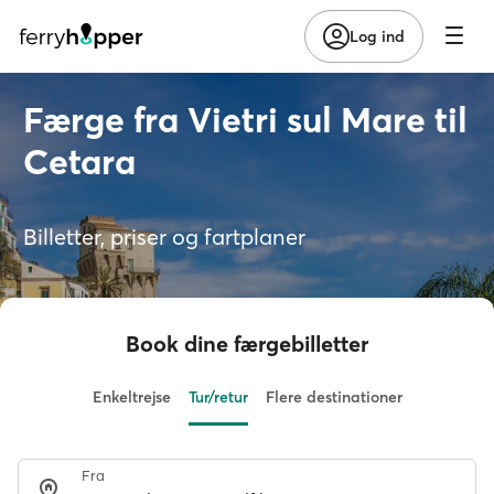
Log ind
Færge fra Vietri sul Mare til
Cetara
Billetter, priser og fartplaner
Book dine færgebilletter
Enkeltrejse
Tur/retur
Flere destinationer
Fra