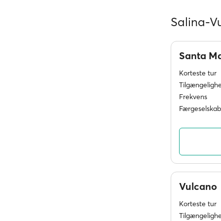
Salina-Vu
Santa Ma
Korteste tur
Tilgængeligh
Frekvens
Færgeselskab
Vulcano
Korteste tur
Tilgængeligh