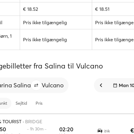
€ 18.52
€ 18.51
il
Pris ikke tilgængelig
Pris ikke tilgænge
ørn, 1
Pris ikke tilgængelig
Pris ikke tilgænge
ebilletter fra Salina til Vulcano
rina Salina
Vulcano
Man 10
unkt
Sejltid
Pris
 TOURIST
·
BRIDGE
:50
02:20
·· 1h 30m ··
€