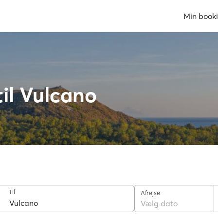
Min book
til Vulcano
Til
Afrejse
Vælg dato