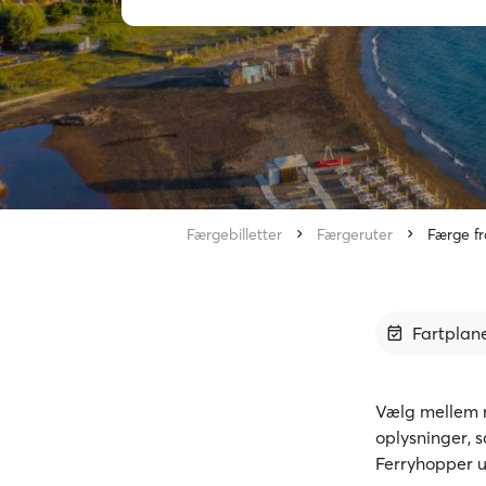
Færgebilletter
Færgeruter
Færge fr
Fartplan
Vælg mellem r
oplysninger, 
Ferryhopper u