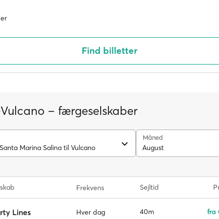
er
Find billetter
-Vulcano – færgeselskaber
Måned
Santa Marina Salina til Vulcano
August
lskab
Sejltid
Pr
Frekvens
rty Lines
40m
fra
Hver dag