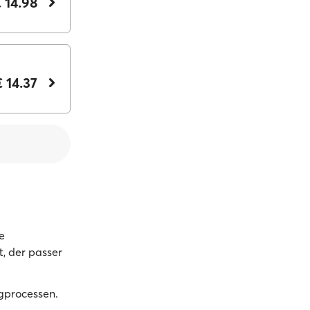
 14.98
€ 14.37
e
t, der passer
gprocessen.