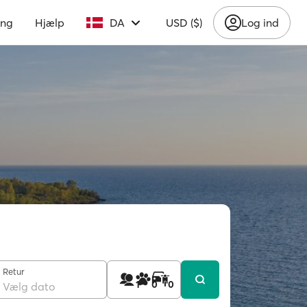
ing
Hjælp
DA
USD ($)
Log ind
Retur
1
0
0
Vælg dato