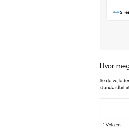
Sir
Hvor mege
Se de vejleden
standardbillet
1 Voksen