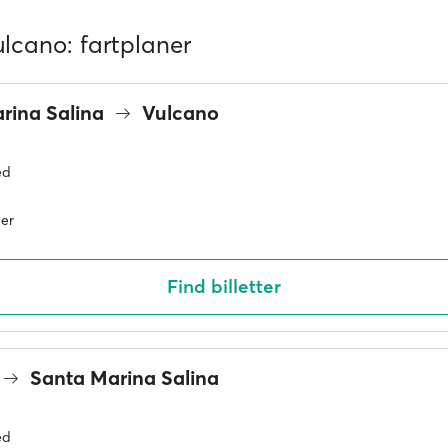
lcano: fartplaner
rina Salina
Vulcano
ed
er
Find billetter
Santa Marina Salina
ed