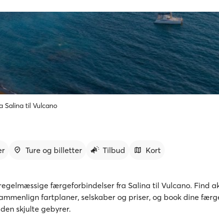
a Salina til Vulcano
er
Ture og billetter
Tilbud
Kort
egelmæssige færgeforbindelser fra Salina til Vulcano. Find ak
sammenlign fartplaner, selskaber og priser, og book dine færge
den skjulte gebyrer.