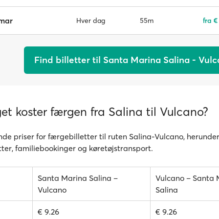
emar
55m
fra €
Hver dag
Find billetter til Santa Marina Salina - Vul
t koster færgen fra Salina til Vulcano?
de priser for færgebilletter til ruten Salina-Vulcano, herunder
ter, familiebookinger og køretøjstransport.
Santa Marina Salina –
Vulcano – Santa 
Vulcano
Salina
€ 9.26
€ 9.26