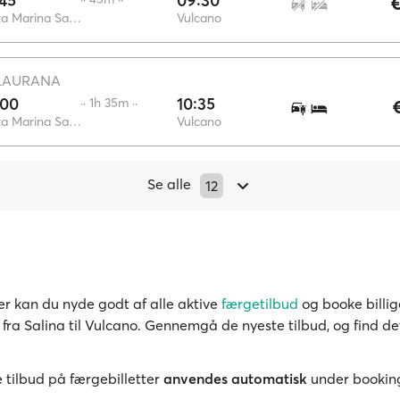
45
09:30
€
Santa Marina Salina
Vulcano
LAURANA
:00
10:35
·· 1h 35m ··
Santa Marina Salina
Vulcano
Se alle
12
r kan du nyde godt af alle aktive
færgetilbud
og booke billig
 fra Salina til Vulcano. Gennemgå de nyeste tilbud, og find de
 tilbud på færgebilletter
anvendes automatisk
under bookin