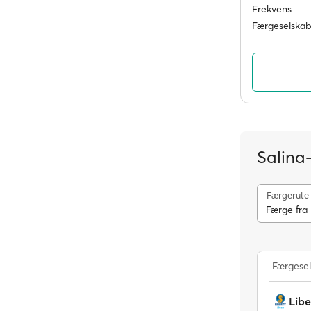
Frekvens
Færgeselskab
Salina
Færgerute
Færge fra 
Færgese
Libe