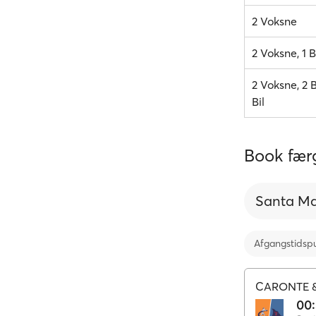
2 Voksne
2 Voksne, 1 B
2 Voksne, 2 B
Bil
Book færg
Santa Ma
Afgangstidsp
CARONTE &
00