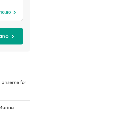
 10.80
cano
 priserne for
Marina