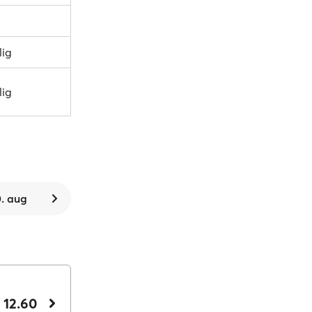
lig
lig
. aug
 12.60