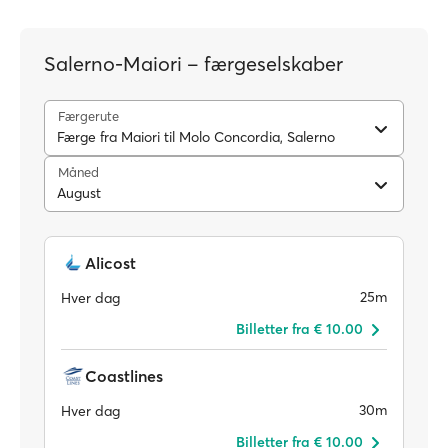
Salerno-Maiori – færgeselskaber
Færgerute
Færge fra Maiori til Molo Concordia, Salerno
Måned
August
Alicost
25m
Hver dag
Billetter fra € 10.00
Coastlines
30m
Hver dag
Billetter fra € 10.00