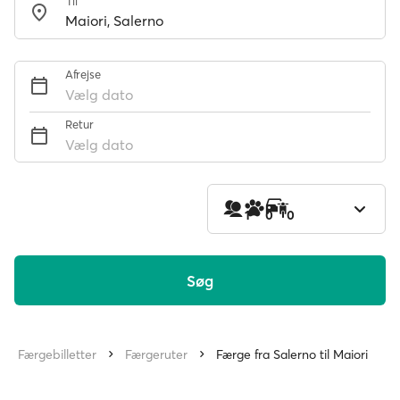
Til
Afrejse
Vælg dato
Retur
Vælg dato
1
0
0
Søg
Færgebilletter
Færgeruter
Færge fra Salerno til Maiori