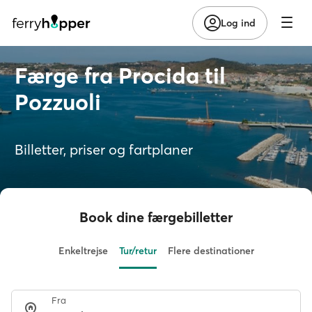
Log ind
Færge fra Procida til
Pozzuoli
Billetter, priser og fartplaner
Book dine færgebilletter
Enkeltrejse
Tur/retur
Flere destinationer
Fra