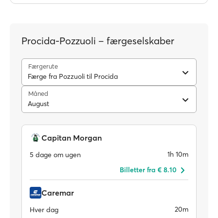
Procida-Pozzuoli – færgeselskaber
Færgerute
Færge fra Pozzuoli til Procida
Måned
August
Capitan Morgan
1h 10m
5 dage om ugen
Billetter fra € 8.10
Caremar
20m
Hver dag