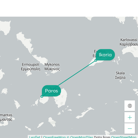
Ikaria
Paros
Leaflet
|
OpenFreeMap
© OpenMapTiles
Data from
OpenStreetMap