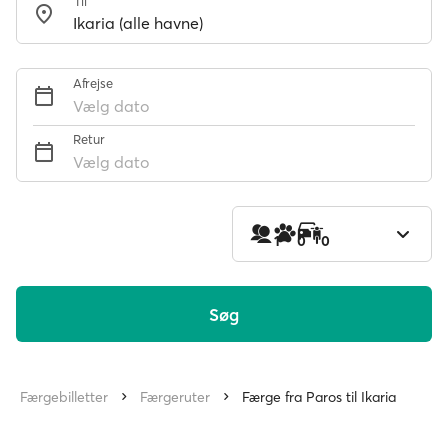
Til
Afrejse
Vælg dato
Retur
Vælg dato
1
0
0
Søg
Færgebilletter
Færgeruter
Færge fra Paros til Ikaria