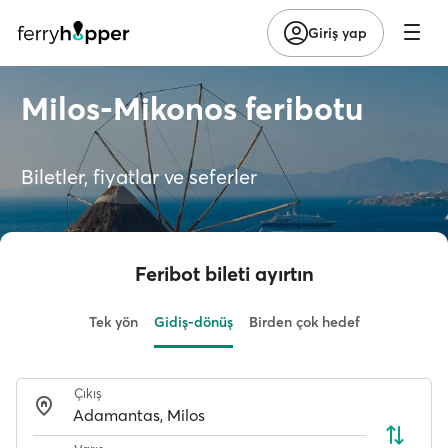
Giriş yap
Milos-Mikonos feribotu
Biletler, fiyatlar ve seferler
Feribot bileti ayırtın
Tek yön
Gidiş-dönüş
Birden çok hedef
Çıkış