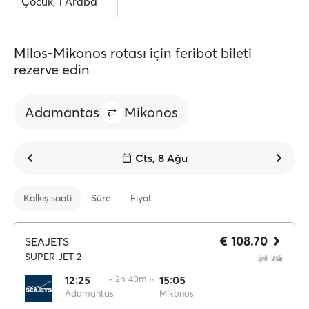
Çocuk, 1 Araba
Milos-Mikonos rotası için feribot bileti
rezerve edin
Adamantas
Mikonos
Cts, 8 Ağu
Kalkış saati
Süre
Fiyat
€ 108.70
SEAJETS
SUPER JET 2
12:25
·· 2h 40m ··
15:05
Adamantas
Mikonos