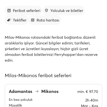
Feribot seferleri
Yolculuk ve biletler
Teklifler
Rota haritası
Milos-Mikonos rotasındaki feribot bağlantısı düzenli
aralıklarla işliyor. Güncel bilgiler edinin; tarifeleri,
şirketleri ve ücretleri kıyaslayın; hiçbir gizli ücret
olmadan feribot biletlerinizi Ferryhopper'dan rezerve
edin.
Milos-Mikonos feribot seferleri
Adamantas
Mikonos
min.
€ 97.70
En kısa yolculuk
2h 40m
Müsaitlik
Mar ‐ Kas