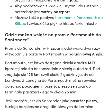
Brytanią a Hiszpanią wynosi
1 godz
.
Aby podróżować z Wielkiej Brytanii do Hiszpanii,
potrzebny jest
ważny paszport
.
Możesz także popłynąć
promem z Portsmouth do
Bilbao
i zwiedzić to piękne hiszpańskie miasto.
Gdzie można wsiąść na prom z Portsmouth do
Santander?
Promy do Santander w Hiszpanii odpływają dwa razy
w tygodniu z portu w Portsmouth w
południowej Anglii
.
Portsmouth jest łatwo dostępne dzięki
drodze M27
łączącej miasto bezpośrednio z siecią autostrad. Port
znajduje się
125 km
, czyli około 2 godziny jazdy od
Londynu. Z Londynu do Portsmouth można również
dojechać
pociągiem
i przejść pieszo ze stacji do
terminalu pasażerskiego w około
25 min
.
Jeśli podróżujesz do Santander jako
pasażer pieszy
,
istnieją bezpieczne drogi dla pieszych do terminalu