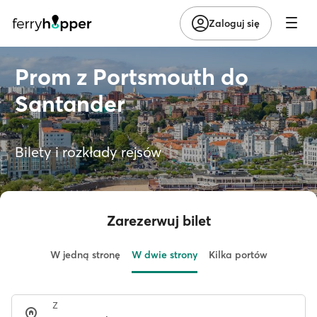
Zaloguj się
Prom z Portsmouth do
Santander
Bilety i rozkłady rejsów
Zarezerwuj bilet
W jedną stronę
W dwie strony
Kilka portów
Z