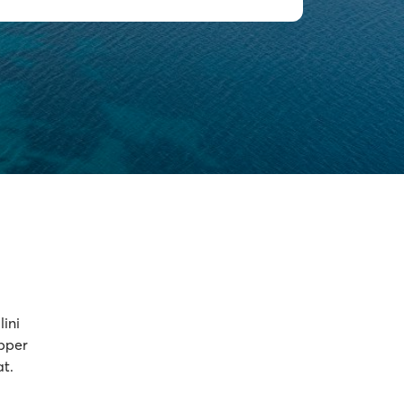
ini
opper
at.