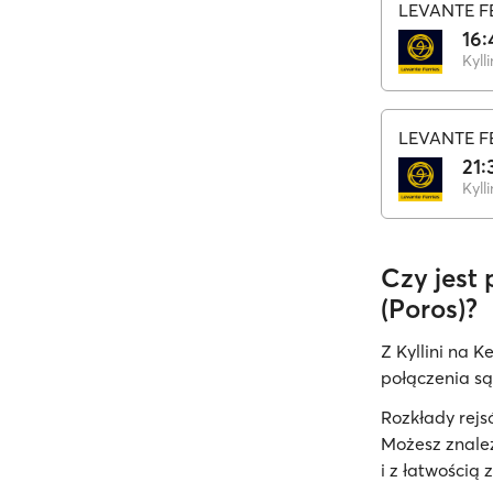
LEVANTE F
16:
Kylli
LEVANTE F
21:
Kylli
Czy jest
(Poros)?
Z Kyllini na K
połączenia są
Rozkłady rej
Możesz znaleź
i z łatwością