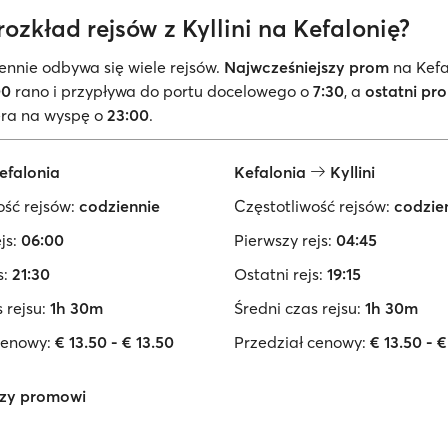
 rozkład rejsów z Kyllini na Kefalonię?
iennie odbywa się wiele rejsów.
Najwcześniejszy prom
na Kefa
00
rano i przypływa do portu docelowego o
7:30
, a
ostatni pr
era na wyspę o
23:00
.
efalonia
Kefalonia
Kyllini
ość rejsów:
codziennie
Częstotliwość rejsów:
codzie
js:
06:00
Pierwszy rejs:
04:45
s:
21:30
Ostatni rejs:
19:15
 rejsu:
1h 30m
Średni czas rejsu:
1h 30m
cenowy:
€ 13.50 - € 13.50
Przedział cenowy:
€ 13.50 - €
zy promowi