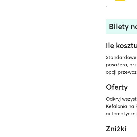
Bilety na
Ile koszt
Standardowe b
pasażera, prz
opcji przewoz
Oferty
Odkryj wszys
Kefalonia na 
automatycznie
Zniżki