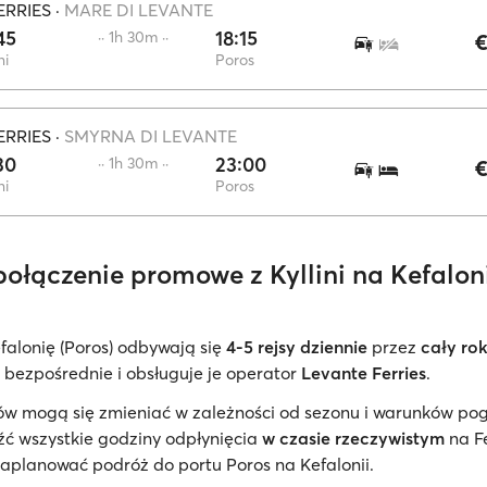
ERRIES
·
MARE DI LEVANTE
45
18:15
·· 1h 30m ··
€
ni
Poros
ERRIES
·
SMYRNA DI LEVANTE
30
23:00
·· 1h 30m ··
€
ni
Poros
 połączenie promowe z Kyllini na Kefalon
efalonię (Poros) odbywają się
4-5 rejsy dziennie
przez
cały ro
 bezpośrednie i obsługuje je operator
Levante Ferries
.
sów mogą się zmieniać w zależności od sezonu i warunków p
ć wszystkie godziny odpłynięcia
w czasie rzeczywistym
na F
 zaplanować podróż do portu Poros na Kefalonii.