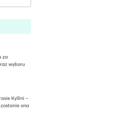
o
za
oraz wyboru
asie Kyllini –
 zostanie ona
.