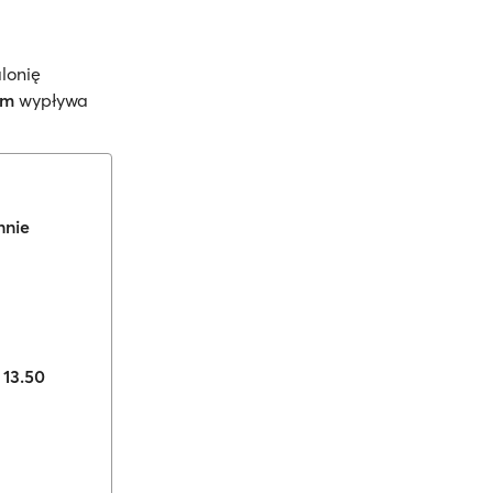
lonię
om
wypływa
nnie
 13.50