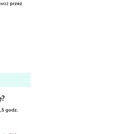
ieważ
przez
ę?
1,5 godz.