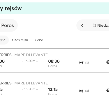
y rejsów
Poros
Niedz,
ęcia
Czas rejsu
Cena
ERRIES
·
MARE DI LEVANTE
:00
08:30
·· 1h 30m ··
€
ni
Poros
ERRIES
·
MARE DI LEVANTE
45
13:15
·· 1h 30m ··
€
ni
Poros