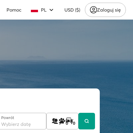
Pomoc
PL
USD ($)
Zaloguj się
Powrót
1
0
0
Wybierz datę