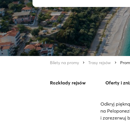
Bilety na promy
Trasy rejsów
Prom 
Rozkłady rejsów
Oferty i zni
Odkryj piękną
na Peloponezi
i zarezerwuj b