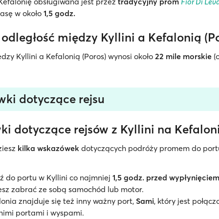
 Kefalonię obsługiwana jest przez
tradycyjny prom
Fior Di Lev
rasę w około
1,5 godz.
 odległość między Kyllini a Kefalonią (P
dzy Kyllini a Kefalonią (Poros) wynosi około
22 mile morskie
(o
ki dotyczące rejsu
i dotyczące rejsów z Kyllini na Kefalon
ziesz
kilka wskazówek
dotyczących podróży promem do port
 do portu w Kyllini co najmniej
1,5 godz. przed wypłynięcie
cesz zabrać ze sobą samochód lub motor.
onia znajduje się też inny ważny port,
Sami
, który jest połącz
nimi portami i wyspami.