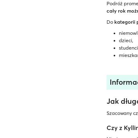
Podróż promem
cały rok możn
Do
kategorii
niemowl
dzieci,
studenci
mieszka
Informa
Jak długo
Szacowany cza
Czy z Kyll