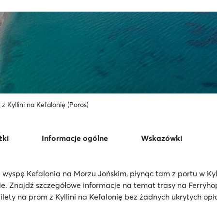
z Kyllini na Kefalonię (Poros)
żki
Informacje ogólne
Wskazówki
 wyspę Kefalonia na Morzu Jońskim, płynąc tam z portu w Kyll
e. Znajdź szczegółowe informacje na temat trasy na Ferryh
ilety na prom z Kyllini na Kefalonię bez żadnych ukrytych opł