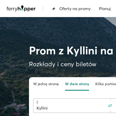
|
Oferty na promy
Planuj
Prom z Kyllini na
Rozkłady i ceny biletów
W jedną stronę
W dwie strony
Kilka portó
Z