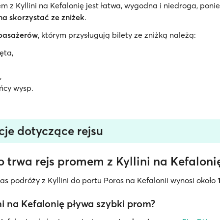
 z Kyllini na Kefalonię jest łatwa, wygodna i niedroga, pon
a skorzystać ze zniżek
.
pasażerów
, którym przysługują bilety ze zniżką należą:
ęta,
,
ńcy wysp.
cje dotyczące rejsu
 trwa rejs promem z Kyllini na Kefaloni
s podróży z Kyllini do portu Poros na Kefalonii wynosi około
ini na Kefalonię pływa szybki prom?