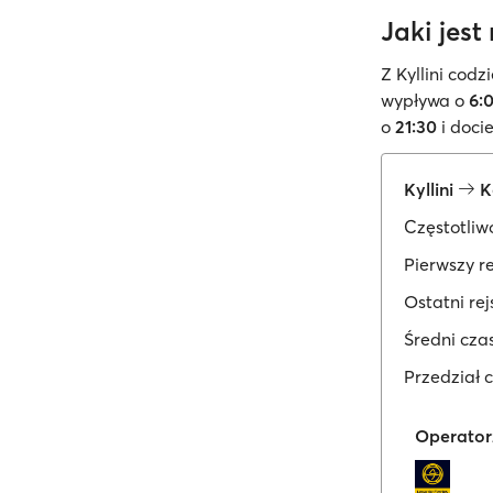
Jaki jest
Z Kyllini codz
wypływa o
6:
o
21:30
i doci
Kyllini
K
Częstotliw
Pierwszy re
Ostatni rej
Średni czas
Przedział 
Operator