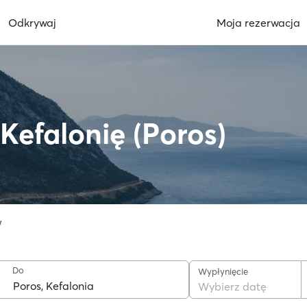
Odkrywaj
Moja rezerwacja
 Kefalonię (Poros)
w
Do
Wypłynięcie
Wybierz datę