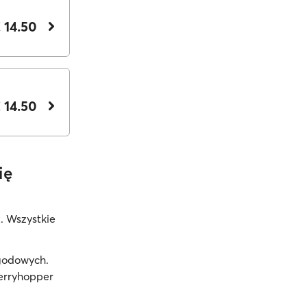
 14.50
 14.50
ię
k
. Wszystkie
ogodowych.
erryhopper