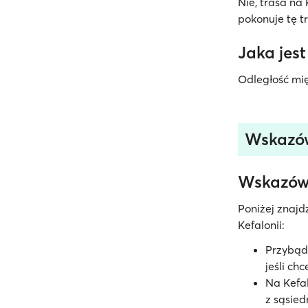
Nie, trasa na
pokonuje tę t
Jaka jest
Odległość mię
Wskazów
Wskazówk
Poniżej znajd
Kefalonii:
Przybądź
jeśli ch
Na Kefal
z sąsied