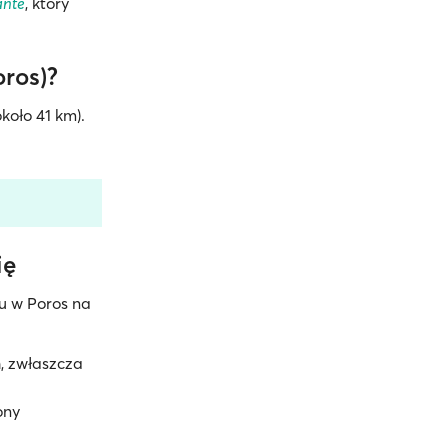
ante
, który
oros)?
koło 41 km).
ię
u w Poros na
m
, zwłaszcza
ony