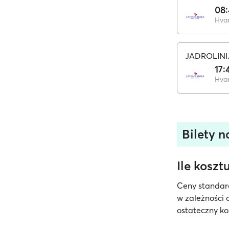
08:
Hva
JADROLINI
17:
Hva
Bilety na
Ile koszt
Ceny standar
w zależności 
ostateczny ko