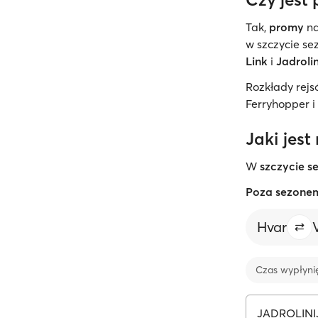
Tak,
promy
na
w szczycie se
Link
i
Jadrolin
Rozkłady rejs
Ferryhopper i
Jaki jest
W
szczycie s
Poza sezone
Hvar
Czas wypłyni
JADROLINI