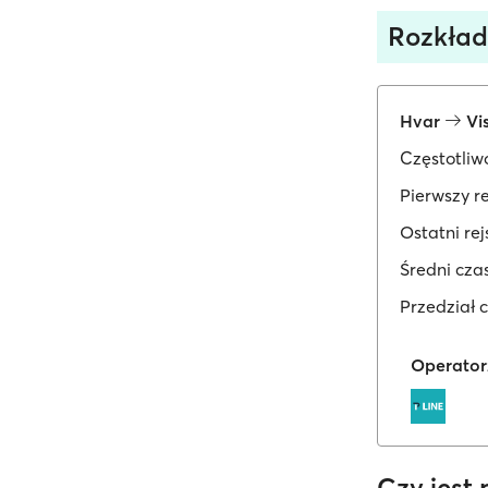
Rozkład
Hvar
Vi
Częstotliw
Pierwszy re
Ostatni rej
Średni czas
Przedział 
Operator
Czy jest