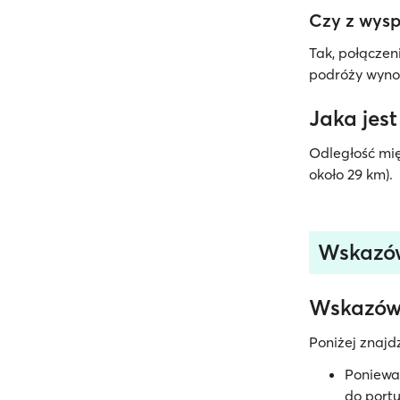
Czy z wysp
Tak, połączen
podróży wyno
Jaka jes
Odległość mię
około 29 km).
Wskazów
Wskazówk
Poniżej znajd
Ponieważ
do port