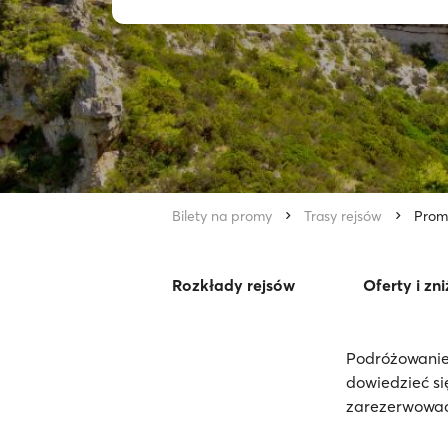
Bilety na promy
Trasy rejsów
Prom 
Rozkłady rejsów
Oferty i zni
Podróżowanie 
dowiedzieć si
zarezerwować