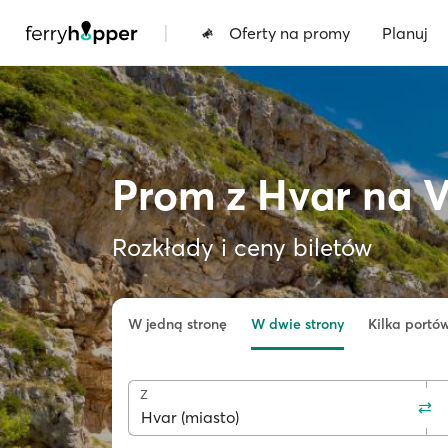
|
Oferty na promy
Planuj
Prom z Hvar na V
Rozkłady i ceny biletów
W jedną stronę
W dwie strony
Kilka portó
Z