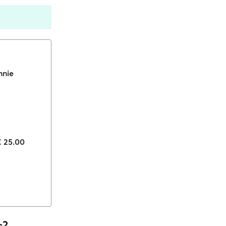
nnie
€ 25.00
s?