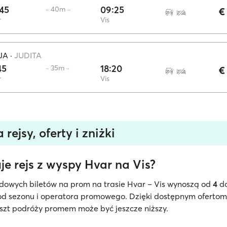
45
09:25
·· 40m ··
€
r
Vis
JA
·
JUDITA
45
18:20
·· 35m ··
€
r
Vis
 rejsy, oferty i zniżki
uje rejs z wyspy Hvar na Vis?
dowych biletów na prom na trasie Hvar – Vis wynoszą od
4
d
od sezonu i operatora promowego. Dzięki dostępnym ofertom
szt podróży promem może być jeszcze niższy.