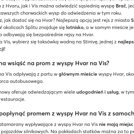
z Hvaru, jak i Vis można odwiedzić sąsiednią wyspę
Brač
, j
ekawszych chorwackich wysp do odwiedzenia w tym roku.
z, jak dostać się na Hvar? Najlepszą opcją jest rejs z miasta
S
W okolicach Splitu znajduje się
lotnisko
, a w samym mieście je
o odbywają się bezpośrednie rejsy na Hvar.
 Vis, wybierz się taksówką wodną na Stinivę, jednej z
najlep
ji
!
a wsiąść na prom z wyspy Hvar na Vis?
a Vis odpływają z portu w
głównym mieście
wyspy Hvar, oko
orca autobusowego.
mowy oferuje odwiedzającym wiele
udogodnień i usług
, w ty
 restauracje.
popłynąć promem z wyspy Hvar na Vis z samoc
 katamarany wypływające z wyspy Hvar na Vis
nie mają miejs
 pojazdów silnikowych. Na pokładach statków można za to p