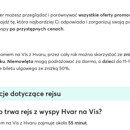
er możesz przeglądać i porównywać
wszystkie oferty prom
najdź tę, która najbardziej Ci odpowiada i zorganizuj swoją p
yspy
po przystępnych cenach
.
omem na Vis z Hvaru, przez cały rok można skorzystać ze
zn
ku
.
Niemowlęta
mogą podróżować za darmo, a
dzieci
do 11-1
 biletu ulgowego ze zniżką 50%.
cje dotyczące rejsu
 trwa rejs z wyspy Hvar na Vis?
m na Vis z Hvaru zajmuje około
55 minut
.