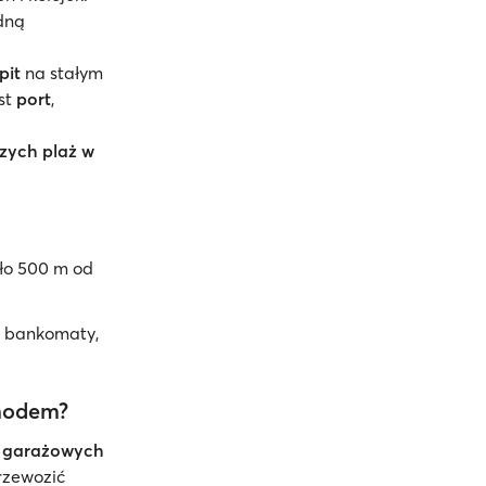
edną
pit
na stałym
st
port
,
szych plaż w
ło 500 m od
m bankomaty,
hodem?
c garażowych
rzewozić