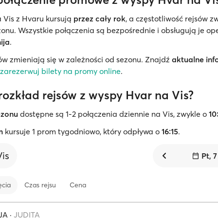
 Vis z Hvaru kursują
przez cały rok
, a częstotliwość rejsów z
zonu. Wszystkie połączenia są bezpośrednie i obsługują je o
ija
.
ów zmieniają się w zależności od sezonu. Znajdź
aktualne inf
zarezerwuj bilety na promy online
.
 rozkład rejsów z wyspy Hvar na Vis?
ezonu
dostępne są 1-2 połączenia dziennie na Vis, zwykle o
10
m
kursuje 1 prom tygodniowo, który odpływa o
16:15
.
Vis
Pt, 7
ęcia
Czas rejsu
Cena
JA
·
JUDITA