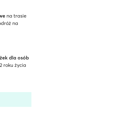
owe
na trasie
odróż na
iżek dla osób
2 roku życia