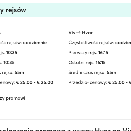
y rejsów
s
Vis
Hvar
ość rejsów:
codziennie
Częstotliwość rejsów:
codzie
js:
10:35
Pierwszy rejs:
16:15
s:
10:35
Ostatni rejs:
16:15
 rejsu:
55m
Średni czas rejsu:
55m
cenowy:
€ 25.00 - € 25.00
Przedział cenowy:
€ 25.00 - 
zy promowi
 połączenie promowe z wyspy Hvar na Vi