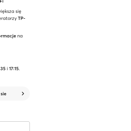
większa się
peratorzy
TP-
ormacje
na
:35
i
17:15
.
 sie