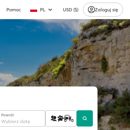
Pomoc
PL
USD ($)
Zaloguj się
Powrót
1
0
0
Wybierz datę