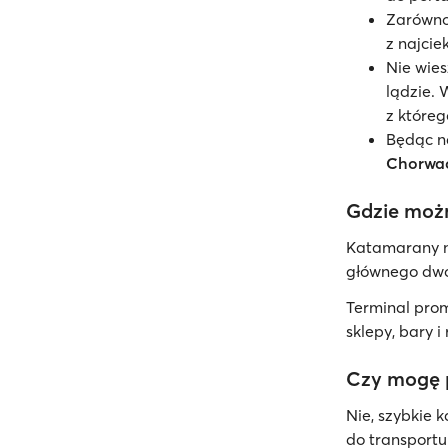
Zarówno 
z najci
Nie wies
lądzie. 
z któreg
Będąc na
Chorwac
Gdzie możn
Katamarany n
głównego dw
Terminal pro
sklepy, bary i
Czy mogę 
Nie, szybkie
do transportu