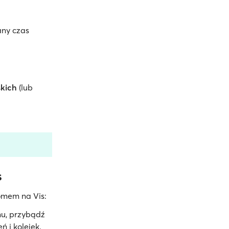
any czas
skich
(lub
s
omem na Vis:
nu, przybądź
ń i kolejek.