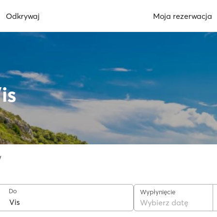
Odkrywaj
Moja rezerwacja
is
w
Do
Wypłynięcie
Wybierz datę