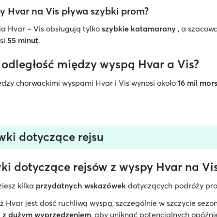
y Hvar na Vis pływa szybki prom?
ia Hvar – Vis obsługują tylko
szybkie katamarany
, a szacow
si
55 minut
.
t odległość między wyspą Hvar a Vis?
dzy chorwackimi wyspami Hvar i Vis wynosi około
16 mil mor
ki dotyczące rejsu
i dotyczące rejsów z wyspy Hvar na Vi
ziesz kilka
przydatnych wskazówek
dotyczących podróży pr
 Hvar jest dość ruchliwą wyspą, szczególnie w szczycie sezo
u
z dużym wyprzedzeniem
, aby uniknąć potencjalnych opóźnie