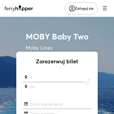
Zaloguj się
MOBY Baby Two
Moby Lines
Zarezerwuj bilet
Z
Do
Data wypłynięcia
Data powrotu