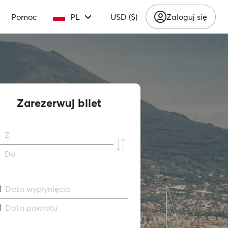
Pomoc
PL
USD ($)
Zaloguj się
Zarezerwuj bilet
Z
Do
Data wypłynięcia
Data powrotu