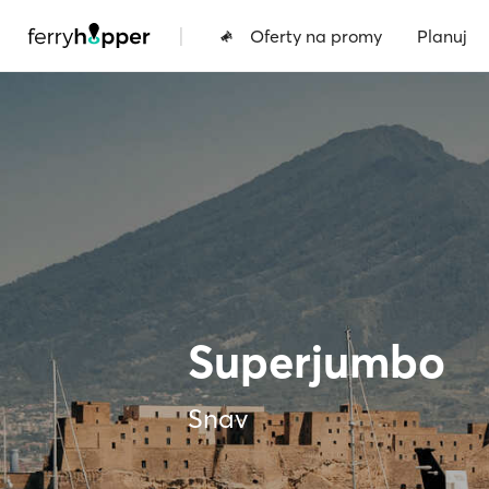
|
Oferty na promy
Planuj
Superjumbo
Snav