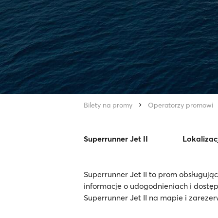
Bilety na promy
Operatorzy promowi
Superrunner Jet II
Lokalizac
Superrunner Jet II to prom obsługują
informacje o udogodnieniach i dostę
Superrunner Jet II na mapie i zarezer