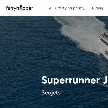
|
Oferty na promy
Planuj
Superrunner Je
Seajets