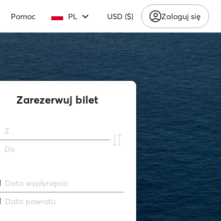
Pomoc
PL
USD ($)
Zaloguj się
Zarezerwuj bilet
Z
Do
Data wypłynięcia
Data powrotu