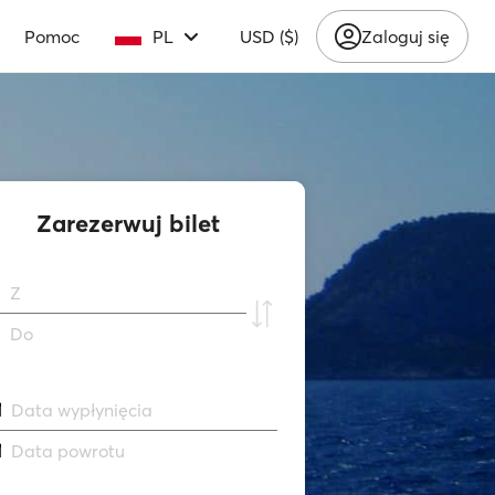
Pomoc
PL
USD ($)
Zaloguj się
Zarezerwuj bilet
Z
Do
Data wypłynięcia
Data powrotu