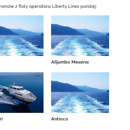
omów z floty operatora Liberty Lines poniżej:
Alijumbo Messina
i
Antioco