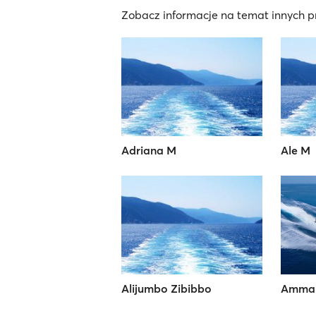
Zobacz informacje na temat innych pr
Adriana M
Ale M
Alijumbo Zibibbo
Ammar